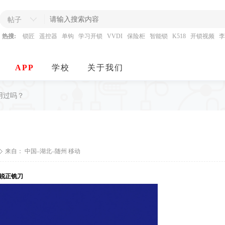
帖子
热搜:
锁匠
遥控器
单钩
学习开锁
VVDI
保险柜
智能锁
K518
开锁视频
李
APP
学校
关于我们
用过吗？
来自： 中国–湖北–随州 移动
锐正铣刀