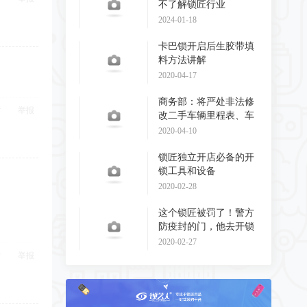
不了解锁匠行业
2024-01-18
卡巴锁开启后生胶带填
料方法讲解
2020-04-17
商务部：将严处非法修
举报
改二手车辆里程表、车
辆识别代码和发动
2020-04-10
锁匠独立开店必备的开
锁工具和设备
2020-02-28
这个锁匠被罚了！警方
防疫封的门，他去开锁
了！
2020-02-27
举报