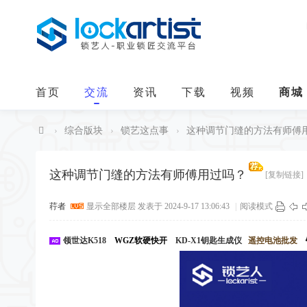
首页
交流
资讯
下载
视频
商城
›
综合版块
›
锁艺这点事
›
这种调节门缝的方法有师傅
中
华
这种调节门缝的方法有师傅用过吗？
[复制链接]
锁
荇者
显示全部楼层
发表于 2024-9-17 13:06:43
|
阅读模式
艺
人
领世达K518
WGZ软硬快开
KD-X1钥匙生成仪
遥控电池批发