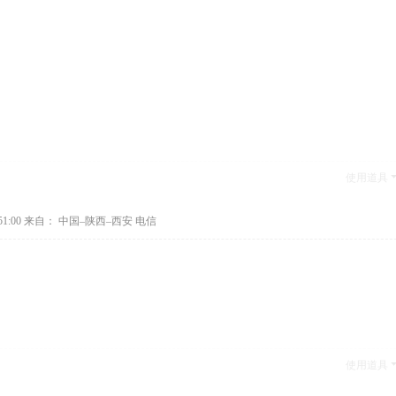
使用道具
1:00
来自： 中国–陕西–西安 电信
使用道具