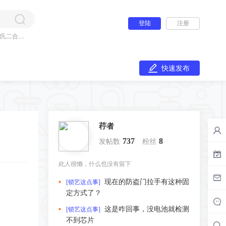
登陆
注册
氏二合一
快速发布
荇者
737
8
发帖数
粉丝
此人很懒，什么也没有留下
现在的防盗门拉手有这种固
[锁艺这点事]
定方式了？
这是咋回事，没电池就检测
[锁艺这点事]
不到芯片