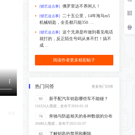
佛罗里达不养闲人！
[锁艺这点事]
二十五公里，14年海马m5
[锁艺这点事]
机械钥匙，全丢都只能350. ...
这个兄弟是咋做到看见电话
[锁艺这点事]
就打的，反正陌生号码从来不打！搞不
成 ...
阅读作者更多精彩帖子
热门问答
更多热门问答
新手配汽车钥匙哪些车不能碰？
93
116324人围观，发布于2019-01-18
举报
奔驰与防盗相关的各种数据的分布
74
26488人围观，发布于2023-02-07
了解钥匙的禁用和删除
63