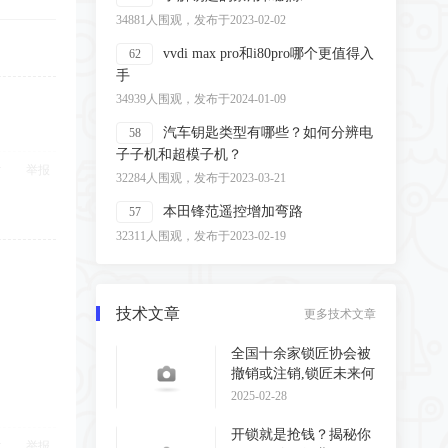
34881人围观，发布于2023-02-02
vvdi max pro和i80pro哪个更值得入
62
手
34939人围观，发布于2024-01-09
汽车钥匙类型有哪些？如何分辨电
58
子子机和超模子机？
举报
32284人围观，发布于2023-03-21
本田锋范遥控增加弯路
57
32311人围观，发布于2023-02-19
技术文章
更多技术文章
全国十余家锁匠协会被
撤销或注销,锁匠未来何
去何从?
2025-02-28
开锁就是抢钱？揭秘你
举报