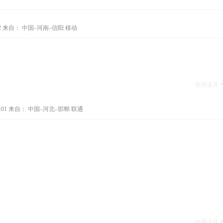
2
来自： 中国–河南–信阳 移动
使用道具
:01
来自： 中国–河北–邯郸 联通
使用道具