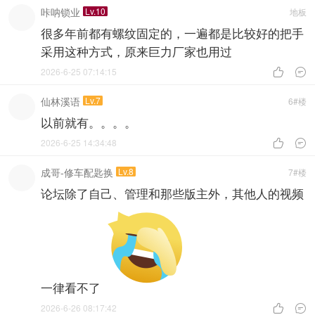
咔呐锁业
Lv.10
地板
很多年前都有螺纹固定的，一遍都是比较好的把手
采用这种方式，原来巨力厂家也用过
2026-6-25 07:14:15


仙林溪语
Lv.7
6#楼
以前就有。。。。
2026-6-25 14:34:48


成哥-修车配匙换
Lv.8
7#楼
论坛除了自己、管理和那些版主外，其他人的视频
一律看不了
2026-6-26 08:17:42

