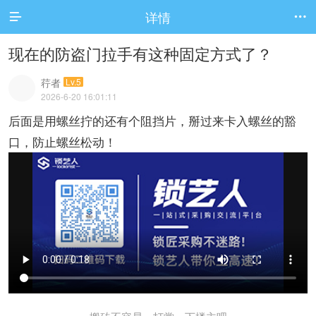
详情


现在的防盗门拉手有这种固定方式了？
荇者
Lv.5
2026-6-20 16:01:11
后面是用螺丝拧的还有个阻挡片，掰过来卡入螺丝的豁
口，防止螺丝松动！