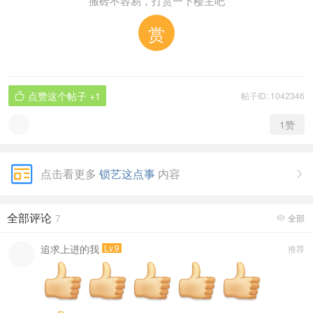
搬砖不容易，打赏一下楼主吧
赏
点赞这个帖子
+1
帖子ID: 1042346

1
赞
点击看更多
锁艺这点事
内容

全部评论
7
全部

追求上进的我
Lv.9
推荐