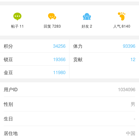




帖子 11
回复 7283
好友 2
人气 8140
积分
34256
体力
93396
锁豆
19366
贡献
12
金豆
11980
用户ID
1034096
性别
男
生日
-
居住地
中国