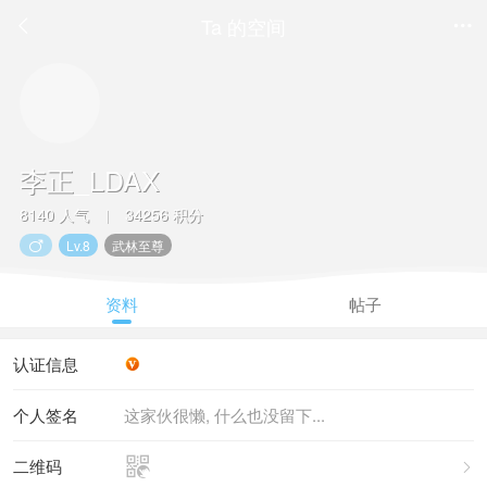
Ta 的空间


李正_LDAX
8140 人气
34256 积分
|
Lv.8
武林至尊

资料
帖子
认证信息
个人签名
这家伙很懒, 什么也没留下...

二维码
