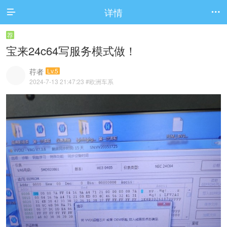
详情


荐
宝来24c64写服务模式做！
荇者
Lv.5
2024-7-13 21:47:23
#欧洲车系