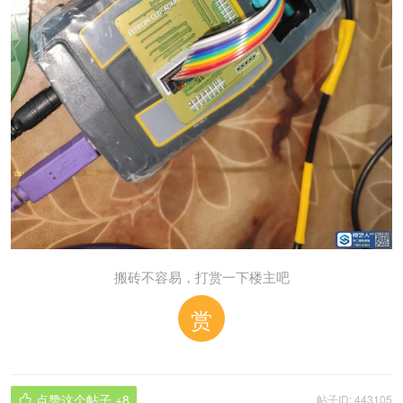
搬砖不容易，打赏一下楼主吧
赏
点赞这个帖子
+8
帖子ID: 443105
