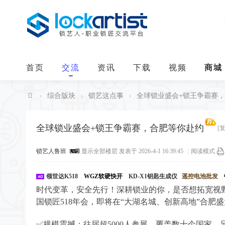
首页
交流
资讯
下载
视频
商城
›
综合版块
›
锁艺这点事
›
全球锁业盛会+锁王争霸赛，合
中
华
全球锁业盛会+锁王争霸赛，合肥等你赴约
[
锁
锁艺人鲁班
显示全部楼层
发表于 2026-4-1 16:39:45
|
阅读模式
艺
人
领世达K518
WGZ软硬快开
KD-X1钥匙生成仪
遥控电池批发
时代变革，安全先行！深耕锁业的你，是否想拓宽视
国锁匠518年会，即将在“大湖名城、创新高地”合
✅规模震撼：往届超5000人参展，覆盖数十个国家