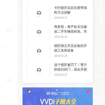
卡巴锁开启后生胶带填
料方法讲解
2020-04-17
商务部：将严处非法修
举报
改二手车辆里程表、车
辆识别代码和发动
2020-04-10
锁匠独立开店必备的开
锁工具和设备
2020-02-28
这个锁匠被罚了！警方
防疫封的门，他去开锁
了！
2020-02-27
举报