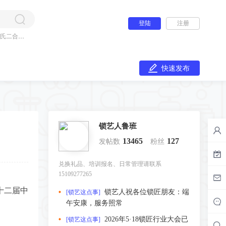
登陆
注册
氏二合一
快速发布
锁艺人鲁班
13465
127
发帖数
粉丝
兑换礼品、培训报名、日常管理请联系
15109277265
十二届中
锁艺人祝各位锁匠朋友：端
[锁艺这点事]
午安康，服务照常
2026年5·18锁匠行业大会已
[锁艺这点事]