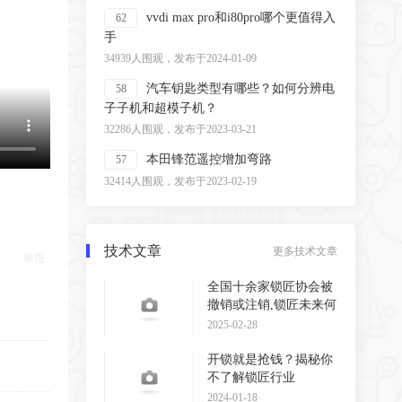
vvdi max pro和i80pro哪个更值得入
62
手
34939人围观，发布于2024-01-09
汽车钥匙类型有哪些？如何分辨电
58
子子机和超模子机？
32286人围观，发布于2023-03-21
本田锋范遥控增加弯路
57
32414人围观，发布于2023-02-19
技术文章
更多技术文章
举报
全国十余家锁匠协会被
撤销或注销,锁匠未来何
去何从?
2025-02-28
开锁就是抢钱？揭秘你
不了解锁匠行业
2024-01-18