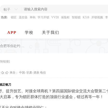
帖子
热搜:
锁匠
遥控器
单钩
学习开锁
VVDI
保险柜
智能锁
K518
开锁视频
李
APP
学校
关于我们
肥等你赴约 ...
复制链接]
来自： 中国–甘肃–酒泉 电信
锐正铣刀
野、提升技艺、对接全球商机？第四届国际锁业交流大会暨第二
肥盛大启幕，专为锁匠群体打造的顶级行业盛会，错过再等一年！
，足不出户对接全球锁业同仁；