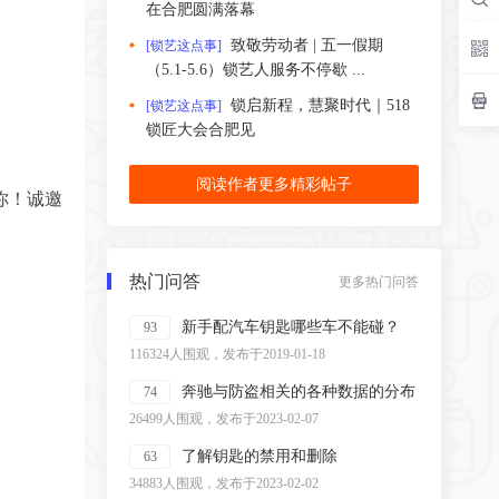
在合肥圆满落幕
致敬劳动者 | 五一假期
[锁艺这点事]
（5.1-5.6）锁艺人服务不停歇 ...
锁启新程，慧聚时代｜518
[锁艺这点事]
锁匠大会合肥见
阅读作者更多精彩帖子
你！诚邀
热门问答
更多热门问答
新手配汽车钥匙哪些车不能碰？
93
116324人围观，发布于2019-01-18
奔驰与防盗相关的各种数据的分布
74
26499人围观，发布于2023-02-07
了解钥匙的禁用和删除
63
34883人围观，发布于2023-02-02