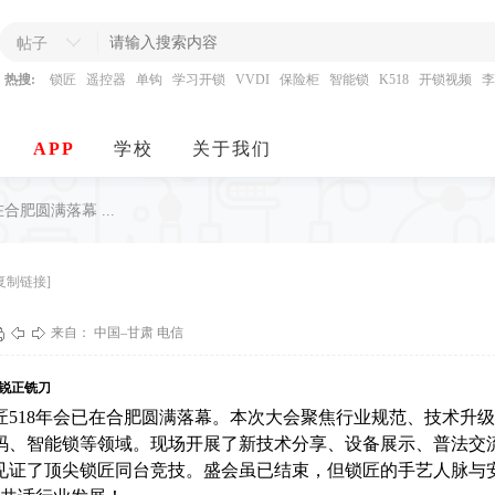
帖子
热搜:
锁匠
遥控器
单钩
学习开锁
VVDI
保险柜
智能锁
K518
开锁视频
李
APP
学校
关于我们
在合肥圆满落幕 ...
复制链接]
来自： 中国–甘肃 电信
锐正铣刀
匠518年会已在合肥圆满落幕。本次大会聚焦行业规范、技术升
码、智能锁等领域。现场开展了新技术分享、设备展示、普法交
见证了顶尖锁匠同台竞技。盛会虽已结束，但锁匠的手艺人脉与