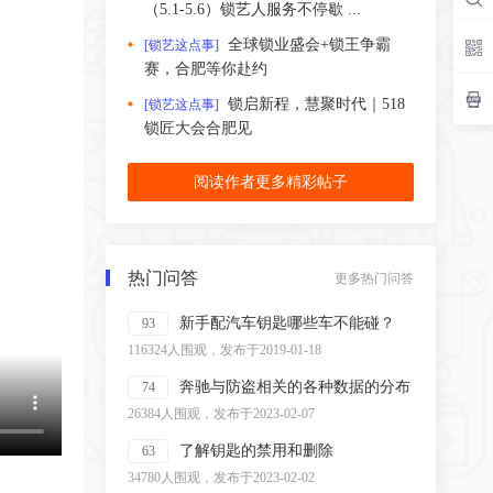
（5.1-5.6）锁艺人服务不停歇 ...
全球锁业盛会+锁王争霸
[锁艺这点事]
赛，合肥等你赴约
锁启新程，慧聚时代｜518
[锁艺这点事]
锁匠大会合肥见
阅读作者更多精彩帖子
热门问答
更多热门问答
新手配汽车钥匙哪些车不能碰？
93
116324人围观，发布于2019-01-18
奔驰与防盗相关的各种数据的分布
74
26384人围观，发布于2023-02-07
了解钥匙的禁用和删除
63
34780人围观，发布于2023-02-02