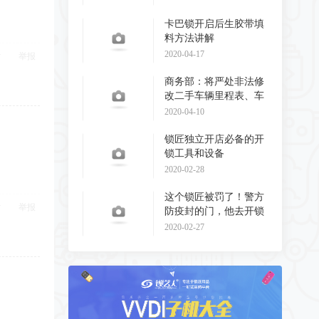
卡巴锁开启后生胶带填
料方法讲解
2020-04-17
举报
商务部：将严处非法修
改二手车辆里程表、车
辆识别代码和发动
2020-04-10
锁匠独立开店必备的开
锁工具和设备
2020-02-28
这个锁匠被罚了！警方
举报
防疫封的门，他去开锁
了！
2020-02-27