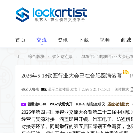
首页
交流
资讯
下载
视频
商城
›
综合版块
›
锁艺这点事
›
2026年5·18锁匠行业大会已
中
华
2026年5·18锁匠行业大会已在合肥圆满落幕
[
锁
锁艺人鲁班
显示全部楼层
发表于 2026-5-21 17:15:03
|
阅读模式
艺
人
领世达K518
WGZ软硬快开
KD-X1钥匙生成仪
遥控电池批发
2026年第四届国际锁业交流大会暨第二十二届中国锁
经营与资源对接，涵盖民用开锁、汽车电子、防盗解
对接等环节。同期举行的第五届国际锁王争霸赛，也