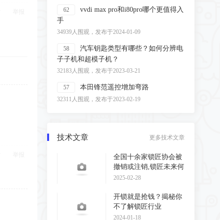
vvdi max pro和i80pro哪个更值得入
62
举报
手
34939人围观，发布于2024-01-09
汽车钥匙类型有哪些？如何分辨电
58
子子机和超模子机？
32183人围观，发布于2023-03-21
本田锋范遥控增加弯路
57
32311人围观，发布于2023-02-19
技术文章
更多技术文章
举报
全国十余家锁匠协会被
撤销或注销,锁匠未来何
去何从?
2025-02-28
开锁就是抢钱？揭秘你
不了解锁匠行业
2024-01-18