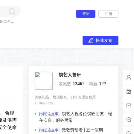
登陆
注册
氏二合一
快速发布
锁艺人鲁班
13462
127
发帖数
粉丝
兑换礼品、培训报名、日常管理请联系
15109277265
级、合规
锁艺人祝各位锁匠朋友：端
[锁艺这点事]
流及供需
午安康，服务照常
安全使命
致敬劳动者 | 五一假期
[锁艺这点事]