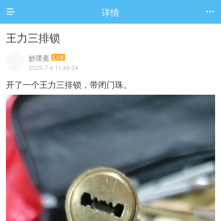
详情


王力三排锁
妙璞斋
Lv.4
2025-7-4 11:46:34
开了一个王力三排锁，带闭门珠。