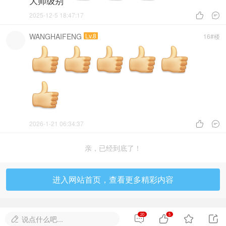
大师级别
2025-12-5 18:47:17


WANGHAIFENG
Lv.8
16#楼
2026-1-21 06:34:37


亲，已经到底了！
进入网站首页，查看更多精彩内容
20
5




说点什么吧...
