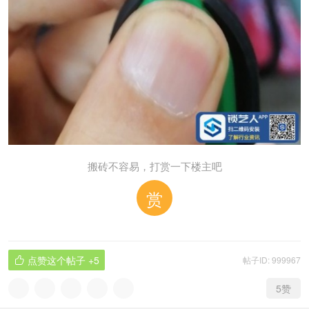
搬砖不容易，打赏一下楼主吧
赏
点赞这个帖子
+5
帖子ID: 999967

5
赞