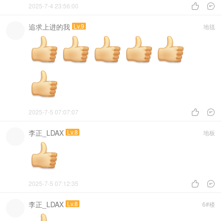
2025-7-4 23:56:00


追求上进的我
Lv.9
地毯
2025-7-5 07:07:07


李正_LDAX
Lv.8
地板
2025-7-5 07:12:35


李正_LDAX
Lv.8
6#楼