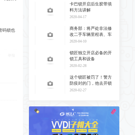
卡巴锁开启后生胶带填
料方法讲解
2020-04-17
商务部：将严处非法修
密码锁也
改二手车辆里程表、车
辆识别代码和发动
2020-04-10
锁匠独立开店必备的开
举报
锁工具和设备
2020-02-28
这个锁匠被罚了！警方
防疫封的门，他去开锁
了！
2020-02-27