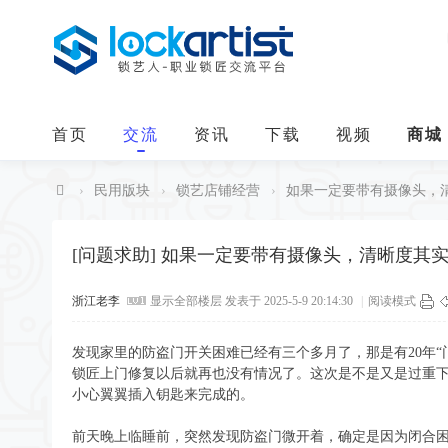
首页
交流
资讯
下载
视频
商城
›
民用版块
›
锁艺店铺经营
›
如果一定要带有摄像头，
中
华
[问题求助]
如果一定要带有摄像头，清晰度其
锁
浙江老李
显示全部楼层
发表于 2025-5-9 20:14:30
|
阅读模式
艺
人
发现家里的防盗门开关困难已经有三个多月了，那是有20年
锁匠上门修复以后就再也没有情况了。这次是不是又是过重
小心翼翼插入钥匙来完成的。
前天晚上临睡前，突然发现防盗门微开着，确定是因为闭合