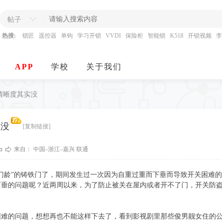
帖子
热搜:
锁匠
遥控器
单钩
学习开锁
VVDI
保险柜
智能锁
K518
开锁视频
李
APP
学校
关于我们
清晰度其实没
实没
[复制链接]
来自： 中国–浙江–嘉兴 联通
“门龄”的铸铁门了，期间发生过一次因为自重过重而下垂而导致开关困难
下垂的问题呢？近两周以来，为了防止被关在屋内或者开不了门，开关防
困难的问题，想想再也不能这样下去了，看到影视剧里那些俊男靓女住的