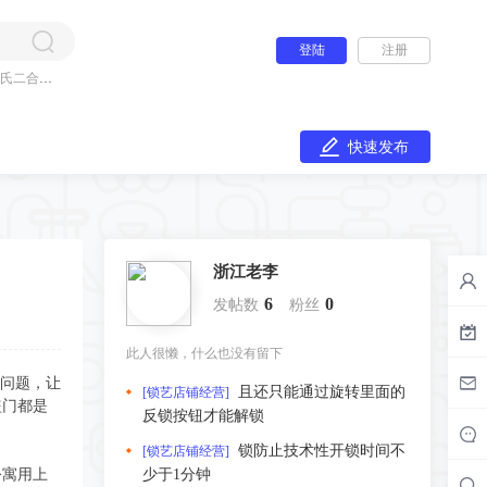
登陆
注册
氏二合一
快速发布
浙江老李
6
0
发帖数
粉丝
此人很懒，什么也没有留下
的问题，让
且还只能通过旋转里面的
[锁艺店铺经营]
盗门都是
反锁按钮才能解锁
锁防止技术性开锁时间不
[锁艺店铺经营]
公寓用上
少于1分钟