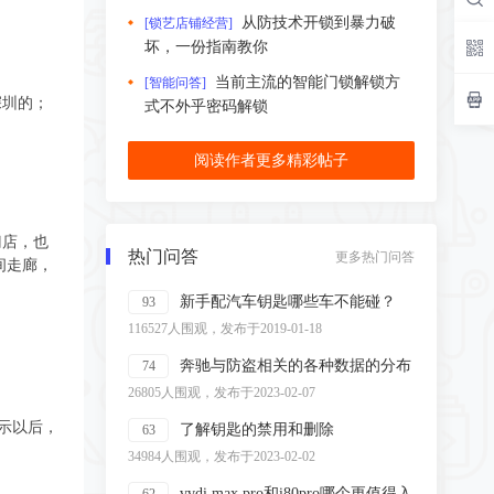
从防技术开锁到暴力破
[锁艺店铺经营]
坏，一份指南教你
当前主流的智能门锁解锁方
[智能问答]
深圳的；
式不外乎密码解锁
阅读作者更多精彩帖子
门店，也
热门问答
更多热门问答
间走廊，
新手配汽车钥匙哪些车不能碰？
93
116527人围观，发布于2019-01-18
奔驰与防盗相关的各种数据的分布
74
26805人围观，发布于2023-02-07
示以后，
了解钥匙的禁用和删除
63
34984人围观，发布于2023-02-02
vvdi max pro和i80pro哪个更值得入