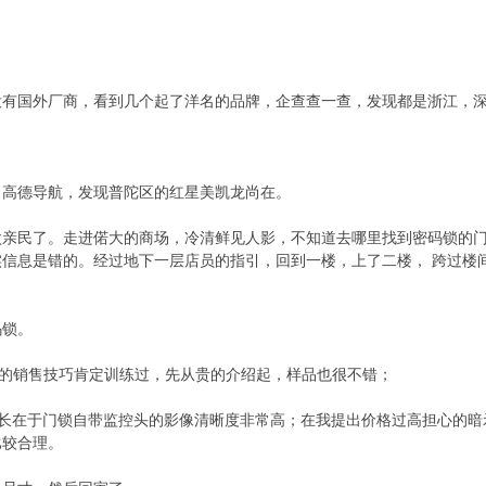
没有国外厂商，看到几个起了洋名的品牌，企查查一查，发现都是浙江，
了高德导航，发现普陀区的红星美凯龙尚在。
太亲民了。走进偌大的商场，冷清鲜见人影，不知道去哪里找到密码锁的
信息是错的。经过地下一层店员的指引，回到一楼，上了二楼， 跨过楼
码锁。
员的销售技巧肯定训练过，先从贵的介绍起，样品也很不错；
长在于门锁自带监控头的影像清晰度非常高；在我提出价格过高担心的暗
比较合理。