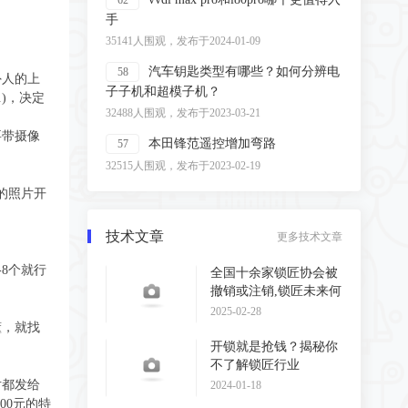
62
手
35141人围观，发布于2024-01-09
汽车钥匙类型有哪些？如何分辨电
58
外人的上
子子机和超模子机？
)，决定
32488人围观，发布于2023-03-21
要带摄像
本田锋范遥控增加弯路
57
32515人围观，发布于2023-02-19
的照片开
技术文章
更多技术文章
8个就行
全国十余家锁匠协会被
撤销或注销,锁匠未来何
去何从?
2025-02-28
懂，就找
开锁就是抢钱？揭秘你
不了解锁匠行业
片都发给
2024-01-18
00元的特