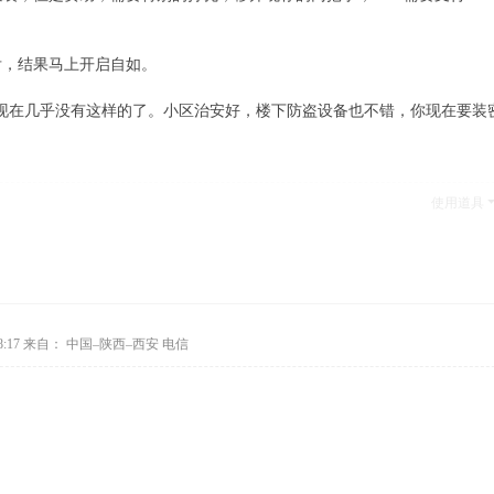
舌，结果马上开启自如。
现在几乎没有这样的了。小区治安好，楼下防盗设备也不错，你现在要装
使用道具
:17
来自： 中国–陕西–西安 电信