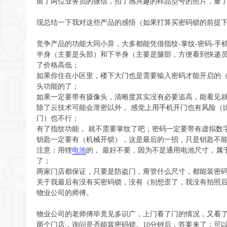
留了两位业务员的微信，拍了感兴趣的样品型号的照片，量
现总结一下我对这些产品的感悟（如果打算买密码锁的前提
竞争产品的功能大同小异，大多都能凭借指纹-掌纹-密码-手机
半身（主要是头部）和下半身（主要是腿部，方便看到快递员送的
了价格高低；
如果你住在小区里，楼下大门也是需要输入密码才能开启的
头功能的了；
如果一定要带有摄像头，清晰度其实没有必要追高，能看见
除了云技术可能会泄密以外， 感觉上用手机开门也有风险（
门）也不行；
有了指纹功能， 就不需要掌纹了吧；密码一定要带有虚拟数
钥匙一定要有（机械开锁），这是最后的一招，只是钥匙不能
注意：用锂
电池
的， 最好不要，因为不是通用电池尺寸，属于
了；
两家门店都保证，只要是防盗门，甭管什么尺寸，都能装密
关于我最后有没有买密码锁，没有（别想歪了，我没有拍照
物业公司的师傅。
物业公司的老师傅毕竟见多识广，上门看了门的情况，又看
两个门店，询问是否能装密码锁。10分钟后，答案来了：可以装，