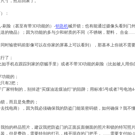
了尺寸，然后回家了。
下）：
-刷脸（甚至有带3D功能的）-
钥匙机
械开锁；也有能通过摄像头看到门
物品）；因为功能的多与少和材质的不同（不锈钢，塑料， 合金......
（同时输密码前影像可以在你家的屏幕上可以看到），那基本上你就不需
就行了；
比如手机在跟踪到家的窃贼手里）或者不带3D功能的刷脸（比如被人用你
字功能的；
只有2把；
厂家特制的，别掉进“买煤油送煤油灯”的陷阱；用标准5号或者7号电池4-
码锁，而且是免费的；
后去找电商），因为我必须确保我的防盗门能装密码锁，如何确保？我不
了我拍的样品照片，建议我把防盗门的正面反面侧面的照片和锁的特写照
但是费劲，需要特别的打孔，移开现存的门把手， ......需要支付80-1