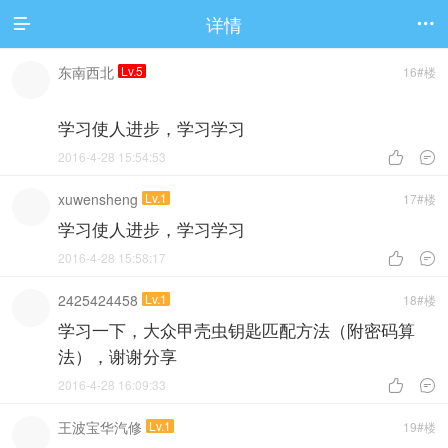
详情


东南西北
Lv.5
16#楼
学习使人进步，学习学习
2016-4-28 15:54:53


xuwensheng
Lv.1
17#楼
学习使人进步，学习学习
2016-4-28 15:58:17


2425424458
Lv.1
18#楼
学习一下，大众甲壳虫钥匙匹配方法（附密码算
法），谢谢分享
2016-4-28 16:09:33


王波宝华汽修
Lv.1
19#楼