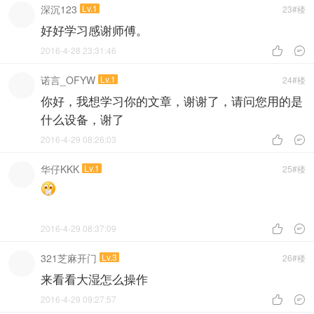
深沉123
Lv.1
23#楼
好好学习感谢师傅。
2016-4-28 23:31:46


诺言_OFYW
Lv.1
24#楼
你好，我想学习你的文章，谢谢了，请问您用的是
什么设备，谢了
2016-4-29 08:26:03


华仔KKK
Lv.1
25#楼
2016-4-29 08:37:09


321芝麻开门
Lv.3
26#楼
来看看大湿怎么操作
2016-4-29 09:27:57

