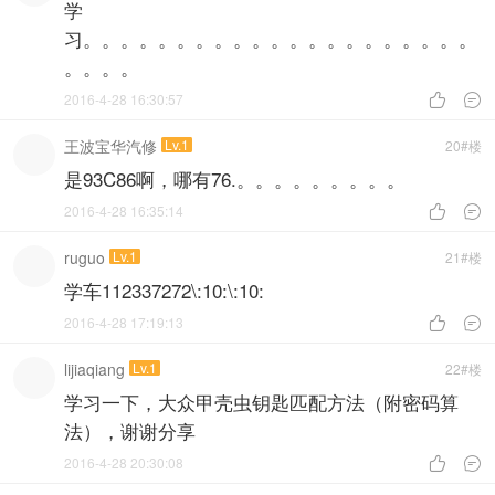
学
习。。。。。。。。。。。。。。。。。。。。。
。。。。
2016-4-28 16:30:57


王波宝华汽修
Lv.1
20#楼
是93C86啊，哪有76.。。。。。。。。。
2016-4-28 16:35:14


ruguo
Lv.1
21#楼
学车112337272\:10:\:10:
2016-4-28 17:19:13


lijiaqiang
Lv.1
22#楼
学习一下，大众甲壳虫钥匙匹配方法（附密码算
法），谢谢分享
2016-4-28 20:30:08

