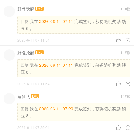
野性觉醒
Lv.7
10#楼
我在
2026-06-11 07:11
完成签到，获得随机奖励 锁
回复
豆 6 。
2026-6-11 07:11:54


野性觉醒
Lv.7
11#楼
我在
2026-06-11 07:11
完成签到，获得随机奖励 锁
回复
豆 8 。
2026-6-11 07:11:54


逸仙飞
Lv.8
12#楼
我在
2026-06-11 07:29
完成签到，获得随机奖励 锁
回复
豆 8 。
2026-6-11 07:29:04

