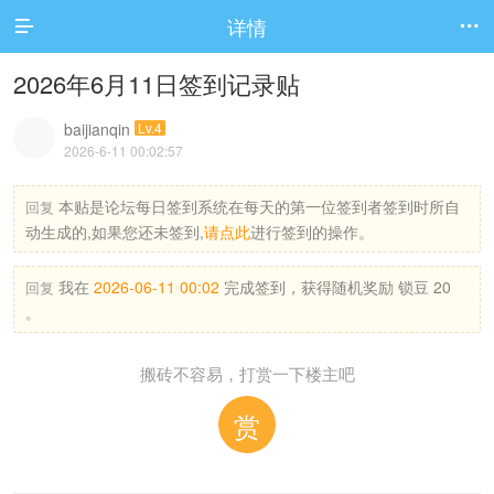
详情


2026年6月11日签到记录贴
baijianqin
Lv.4
2026-6-11 00:02:57
本贴是论坛每日签到系统在每天的第一位签到者签到时所自
回复
动生成的,如果您还未签到,
请点此
进行签到的操作。
我在
2026-06-11 00:02
完成签到，获得随机奖励 锁豆 20
回复
。
搬砖不容易，打赏一下楼主吧
赏