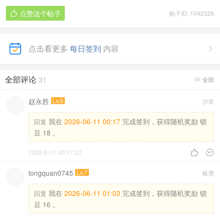
点赞这个帖子
帖子ID: 1042326

点击看更多
每日签到
内容

全部评论
31
全部

赵永胜
Lv.5
沙发
我在
2026-06-11 00:17
完成签到，获得随机奖励 锁
回复
豆 18 。
2026-6-11 00:17:22


longquan0745
Lv.7
板凳
我在
2026-06-11 01:03
完成签到，获得随机奖励 锁
回复
豆 16 。