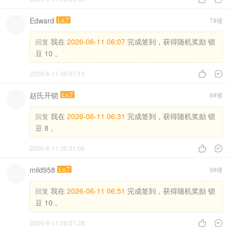
Edward
Lv.7
7#楼
我在
2026-06-11 06:07
完成签到，获得随机奖励 锁
回复
豆 10 。
2026-6-11 06:07:13


赵氏开锁
Lv.7
8#楼
我在
2026-06-11 06:31
完成签到，获得随机奖励 锁
回复
豆 8 。
2026-6-11 06:31:06


mild958
Lv.7
9#楼
我在
2026-06-11 06:51
完成签到，获得随机奖励 锁
回复
豆 10 。
2026-6-11 06:51:28

