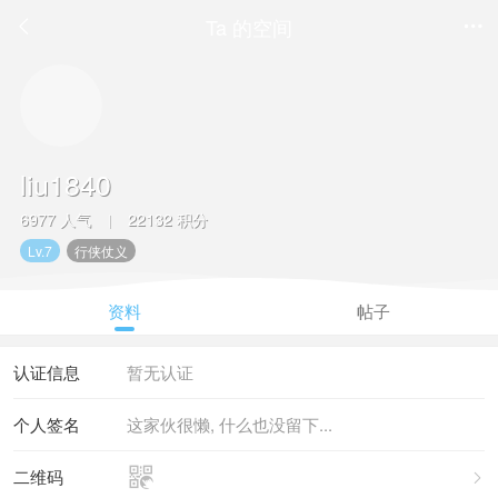
Ta 的空间


liu1840
6977 人气
22132 积分
|
Lv.7
行侠仗义
资料
帖子
认证信息
暂无认证
个人签名
这家伙很懒, 什么也没留下...

二维码
