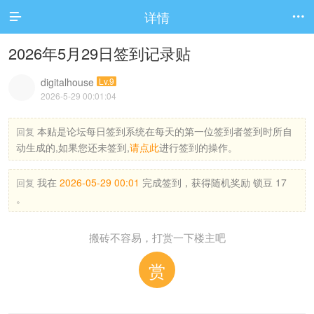
详情


2026年5月29日签到记录贴
digitalhouse
Lv.9
2026-5-29 00:01:04
本贴是论坛每日签到系统在每天的第一位签到者签到时所自
回复
动生成的,如果您还未签到,
请点此
进行签到的操作。
我在
2026-05-29 00:01
完成签到，获得随机奖励 锁豆 17
回复
。
搬砖不容易，打赏一下楼主吧
赏