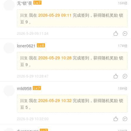
无“锁”畏
Lv.7
16#楼
我在
2026-05-29 09:11
完成签到，获得随机奖励 锁
回复
豆 9 。
2026-5-29 09:11:24


loner0621
Lv.6
17#楼
我在
2026-05-29 10:28
完成签到，获得随机奖励 锁
回复
豆 9 。
2026-5-29 10:28:47


mild958
Lv.7
18#楼
我在
2026-05-29 10:32
完成签到，获得随机奖励 锁
回复
豆 5 。
2026-5-29 10:32:00


Lv.7
19#楼