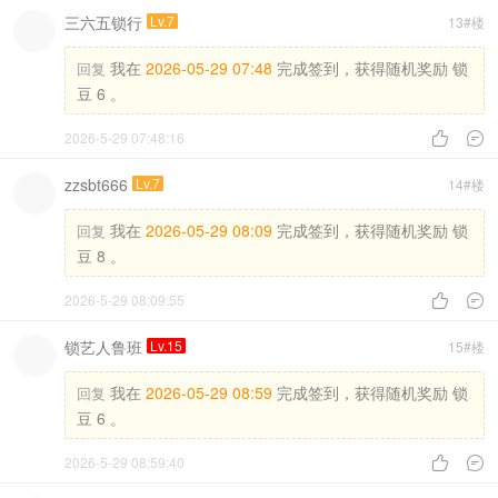
三六五锁行
Lv.7
13#楼
我在
2026-05-29 07:48
完成签到，获得随机奖励 锁
回复
豆 6 。
2026-5-29 07:48:16


zzsbt666
Lv.7
14#楼
我在
2026-05-29 08:09
完成签到，获得随机奖励 锁
回复
豆 8 。
2026-5-29 08:09:55


锁艺人鲁班
Lv.15
15#楼
我在
2026-05-29 08:59
完成签到，获得随机奖励 锁
回复
豆 6 。
2026-5-29 08:59:40

