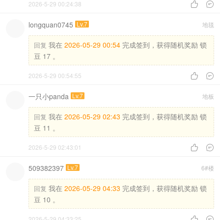
2026-5-29 00:24:38


longquan0745
Lv.7
地毯
我在
2026-05-29 00:54
完成签到，获得随机奖励 锁
回复
豆 17 。
2026-5-29 00:54:55


一只小panda
Lv.7
地板
我在
2026-05-29 02:43
完成签到，获得随机奖励 锁
回复
豆 11 。
2026-5-29 02:43:01


509382397
Lv.7
6#楼
我在
2026-05-29 04:33
完成签到，获得随机奖励 锁
回复
豆 10 。
2026-5-29 04:33:25

