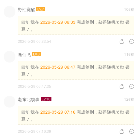
野性觉醒
Lv.7
10#楼
我在
2026-05-29 06:33
完成签到，获得随机奖励 锁
回复
豆 7 。
2026-5-29 06:33:54


逸仙飞
Lv.8
11#楼
我在
2026-05-29 06:47
完成签到，获得随机奖励 锁
回复
豆 7 。
2026-5-29 06:47:35


老东北锁事
Lv.10
12#楼
我在
2026-05-29 07:16
完成签到，获得随机奖励 锁
回复
豆 7 。
2026-5-29 07:16:39

