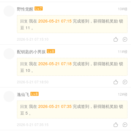
野性觉醒
Lv.7
10#楼
我在
2026-05-21 07:15
完成签到，获得随机奖励 锁
回复
豆 11 。
2026-5-21 07:15:10


配钥匙的小男孩
Lv.8
11#楼
我在
2026-05-21 07:18
完成签到，获得随机奖励 锁
回复
豆 10 。
2026-5-21 07:18:50


逸仙飞
Lv.8
12#楼
我在
2026-05-21 07:35
完成签到，获得随机奖励 锁
回复
豆 5 。
2026-5-21 07:35:15

