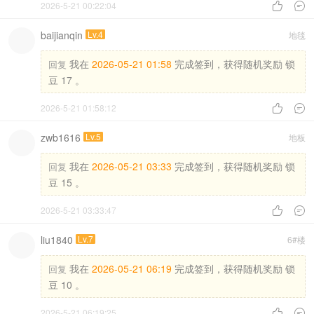
2026-5-21 00:22:04


baijianqin
Lv.4
地毯
我在
2026-05-21 01:58
完成签到，获得随机奖励 锁
回复
豆 17 。
2026-5-21 01:58:12


zwb1616
Lv.5
地板
我在
2026-05-21 03:33
完成签到，获得随机奖励 锁
回复
豆 15 。
2026-5-21 03:33:47


liu1840
Lv.7
6#楼
我在
2026-05-21 06:19
完成签到，获得随机奖励 锁
回复
豆 10 。
2026-5-21 06:19:25

