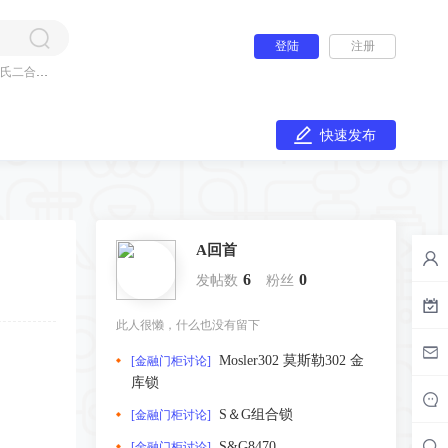
登陆
注册
氏二合一
快速发布
A回首
6
0
发帖数
粉丝
此人很懒，什么也没有留下
Mosler302 莫斯勒302 金
[金融门柜讨论]
库锁
S＆G组合锁
[金融门柜讨论]
S&G8470
[金融门柜讨论]