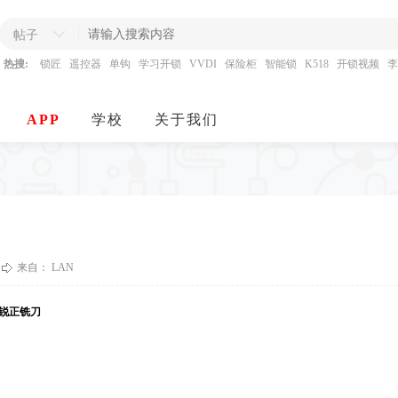
帖子
热搜:
锁匠
遥控器
单钩
学习开锁
VVDI
保险柜
智能锁
K518
开锁视频
李
APP
学校
关于我们
来自： LAN
锐正铣刀