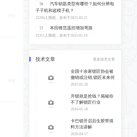
汽车钥匙类型有哪些？如何分辨电
58
子子机和超模子机？
举报
32284人围观，发布于2023-03-21
本田锋范遥控增加弯路
57
32311人围观，发布于2023-02-19
技术文章
更多技术文章
全国十余家锁匠协会被
撤销或注销,锁匠未来何
举报
去何从?
2025-02-28
开锁就是抢钱？揭秘你
不了解锁匠行业
2024-01-18
卡巴锁开启后生胶带填
料方法讲解
2020-04-17