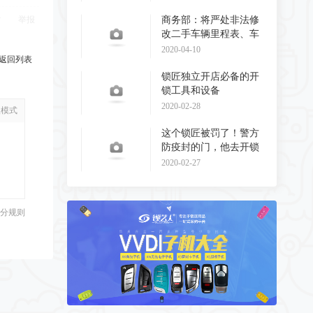
举报
商务部：将严处非法修
改二手车辆里程表、车
辆识别代码和发动
2020-04-10
返回列表
锁匠独立开店必备的开
锁工具和设备
2020-02-28
级模式
这个锁匠被罚了！警方
防疫封的门，他去开锁
了！
2020-02-27
分规则