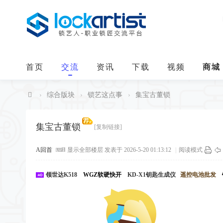
首页
交流
资讯
下载
视频
商城
›
综合版块
›
锁艺这点事
›
集宝古董锁
中
华
集宝古董锁
[复制链接]
锁
A回首
显示全部楼层
发表于 2026-5-20 01:13:12
|
阅读模式
艺
人
领世达K518
WGZ软硬快开
KD-X1钥匙生成仪
遥控电池批发