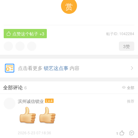
赏
点赞这个帖子
+3
帖子ID: 1042284

3
赞
点击看更多
锁艺这点事
内容

全部评论
6
全部

滨州诚信锁业
Lv.4
推荐
2026-5-23 07:18:36


1