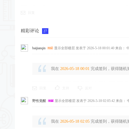
回复
精彩评论
27
baijianqin
显示全部楼层
发表于 2026-5-18 00:01:40
来自： 中
我在
2026-05-18 00:01
完成签到，获得随机奖励
回复
支持
反对
野性觉醒
显示全部楼层
发表于 2026-5-18 02:05:42
来自： 
我在
2026-05-18 02:05
完成签到，获得随机奖励