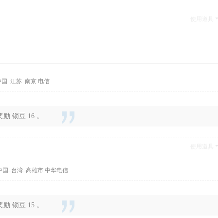
使用道具
国–江苏–南京 电信
 锁豆 16 。
使用道具
中国–台湾–高雄市 中华电信
 锁豆 15 。