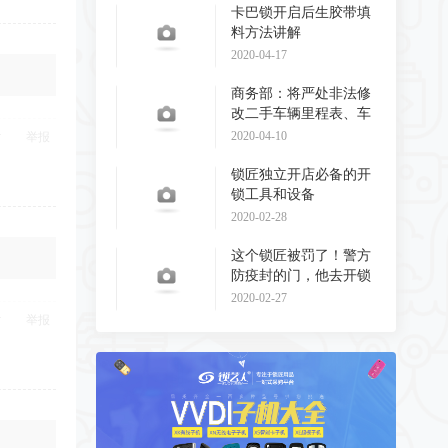
卡巴锁开启后生胶带填
料方法讲解
2020-04-17
商务部：将严处非法修
改二手车辆里程表、车
辆识别代码和发动
2020-04-10
举报
锁匠独立开店必备的开
锁工具和设备
2020-02-28
这个锁匠被罚了！警方
防疫封的门，他去开锁
了！
2020-02-27
举报