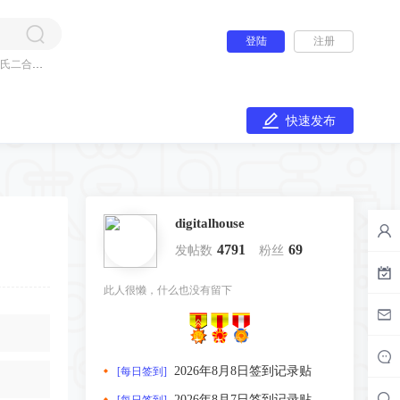
登陆
注册
氏二合一
快速发布
digitalhouse
4791
69
发帖数
粉丝
此人很懒，什么也没有留下
2026年8月8日签到记录贴
[每日签到]
2026年8月7日签到记录贴