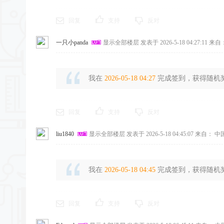
回复
支持
反对
一只小panda
显示全部楼层
发表于 2026-5-18 04:27:11
来自：
我在
2026-05-18 04:27
完成签到，获得随机奖励
回复
支持
反对
liu1840
显示全部楼层
发表于 2026-5-18 04:45:07
来自： 中
我在
2026-05-18 04:45
完成签到，获得随机奖励
回复
支持
反对