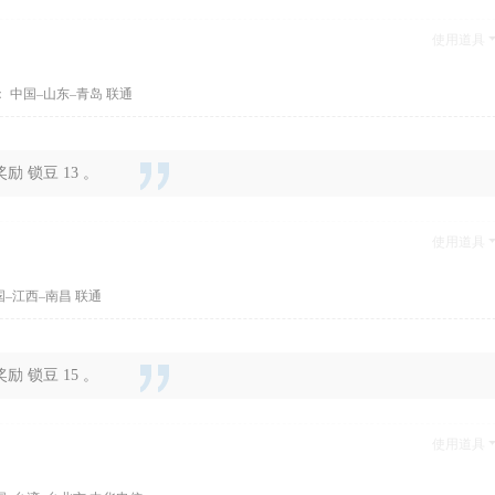
使用道具
 中国–山东–青岛 联通
 锁豆 13 。
使用道具
国–江西–南昌 联通
 锁豆 15 。
使用道具