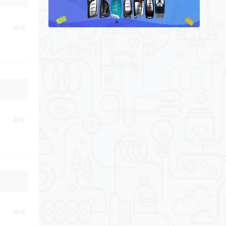
举报
举报
举报