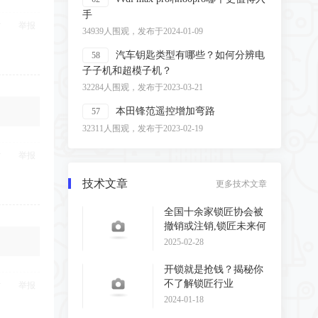
手
举报
34939人围观，发布于2024-01-09
汽车钥匙类型有哪些？如何分辨电
58
子子机和超模子机？
32284人围观，发布于2023-03-21
本田锋范遥控增加弯路
57
32311人围观，发布于2023-02-19
举报
技术文章
更多技术文章
全国十余家锁匠协会被
撤销或注销,锁匠未来何
去何从?
2025-02-28
开锁就是抢钱？揭秘你
不了解锁匠行业
举报
2024-01-18