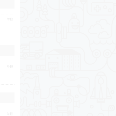
举报
举报
举报