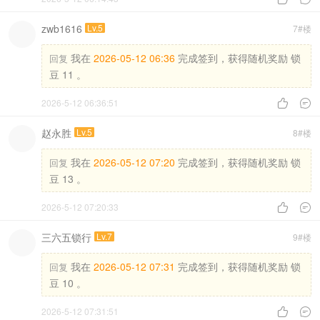
zwb1616
Lv.5
7#楼
我在
2026-05-12 06:36
完成签到，获得随机奖励 锁
回复
豆 11 。
2026-5-12 06:36:51


赵永胜
Lv.5
8#楼
我在
2026-05-12 07:20
完成签到，获得随机奖励 锁
回复
豆 13 。
2026-5-12 07:20:33


三六五锁行
Lv.7
9#楼
我在
2026-05-12 07:31
完成签到，获得随机奖励 锁
回复
豆 10 。
2026-5-12 07:31:51

