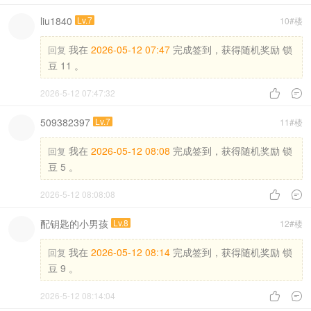
liu1840
Lv.7
10#楼
我在
2026-05-12 07:47
完成签到，获得随机奖励 锁
回复
豆 11 。
2026-5-12 07:47:32


509382397
Lv.7
11#楼
我在
2026-05-12 08:08
完成签到，获得随机奖励 锁
回复
豆 5 。
2026-5-12 08:08:08


配钥匙的小男孩
Lv.8
12#楼
我在
2026-05-12 08:14
完成签到，获得随机奖励 锁
回复
豆 9 。
2026-5-12 08:14:04

