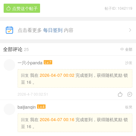
点赞这个帖子
帖子ID: 1042119

点击看更多
每日签到
内容

全部评论
25
全部

一只小panda
Lv.7
沙发
我在
2026-04-07 00:02
完成签到，获得随机奖励 锁
回复
豆 16 。
2026-4-7 00:02:51


baijianqin
Lv.4
板凳
我在
2026-04-07 00:16
完成签到，获得随机奖励 锁
回复
豆 16 。