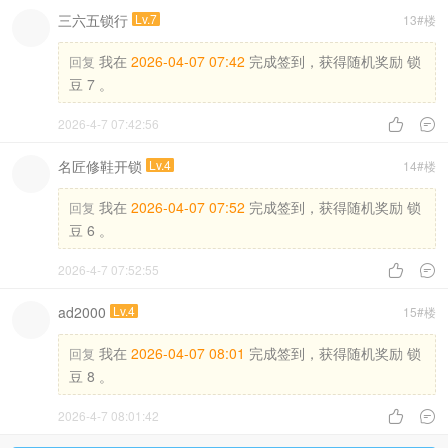
三六五锁行
Lv.7
13#楼
我在
2026-04-07 07:42
完成签到，获得随机奖励 锁
回复
豆 7 。
2026-4-7 07:42:56


名匠修鞋开锁
Lv.4
14#楼
我在
2026-04-07 07:52
完成签到，获得随机奖励 锁
回复
豆 6 。
2026-4-7 07:52:55


ad2000
Lv.4
15#楼
我在
2026-04-07 08:01
完成签到，获得随机奖励 锁
回复
豆 8 。
2026-4-7 08:01:42

