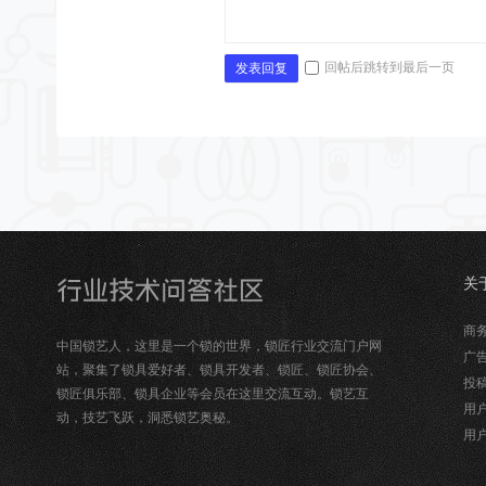
回帖后跳转到最后一页
发表回复
关
锁
商务合
中国锁艺人，这里是一个锁的世界，锁匠行业交流门户网
广告
站，聚集了锁具爱好者、锁具开发者、锁匠、锁匠协会、
投稿
锁匠俱乐部、锁具企业等会员在这里交流互动。锁艺互
用户
动，技艺飞跃，洞悉锁艺奥秘。
用户