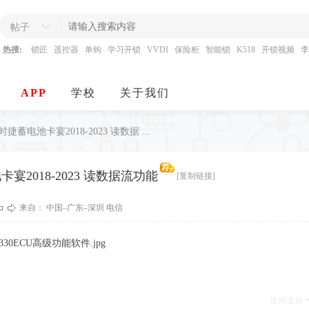
帖子
热搜:
锁匠
遥控器
单钩
学习开锁
VVDI
保险柜
智能锁
K518
开锁视频
李
APP
学校
关于我们
时捷蓄电池卡宴2018-2023 读数据 ...
卡宴2018-2023 读数据流功能
[复制链接]
来自： 中国–广东–深圳 电信
使用道具