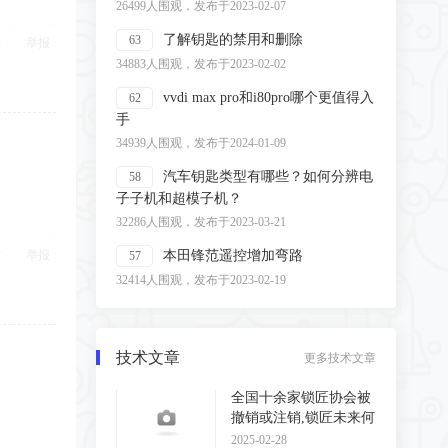
26499人围观，发布于2023-02-07
了解钥匙的禁用和删除
63
举报
34883人围观，发布于2023-02-02
vvdi max pro和i80pro哪个更值得入
62
手
34939人围观，发布于2024-01-09
汽车钥匙类型有哪些？如何分辨电
58
子子机和超模子机？
32286人围观，发布于2023-03-21
举报
本田锋范遥控增加弯路
57
32414人围观，发布于2023-02-19
技术文章
更多技术文章
全国十余家锁匠协会被
撤销或注销,锁匠未来何
去何从?
2025-02-28