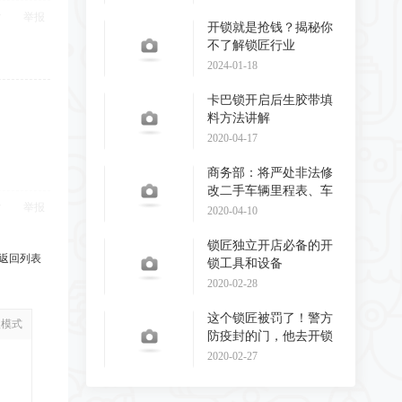
举报
开锁就是抢钱？揭秘你
不了解锁匠行业
2024-01-18
卡巴锁开启后生胶带填
料方法讲解
2020-04-17
商务部：将严处非法修
改二手车辆里程表、车
举报
辆识别代码和发动
2020-04-10
锁匠独立开店必备的开
返回列表
锁工具和设备
2020-02-28
这个锁匠被罚了！警方
级模式
防疫封的门，他去开锁
了！
2020-02-27