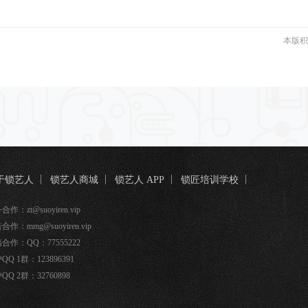
本版积
于锁艺人
锁艺人商城
锁艺人 APP
锁匠培训学校
匠宝
作：zt@suoyiren.vip
合作：mmg@suoyiren.vip
合作：QQ：77555222
QQ 1群：123896391
QQ 2群：32760898