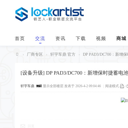
首页
交流
资讯
下载
视频
商城
›
厂商专区
›
轩宇车鼎 官方
›
DP PAD3/DC700：新增保
中
华
[设备升级]
DP PAD3/DC700：新增保时捷蓄电池
锁
轩宇车鼎
显示全部楼层
发表于 2026-4-2 09:04:46
|
阅读模式
艺
人
回复