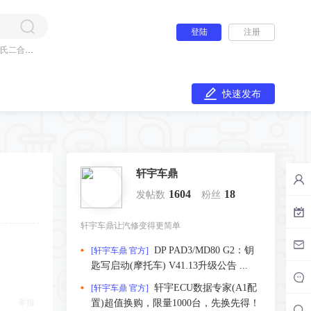
登陆
注册
氏二合一
快速发布
轩宇车鼎
1604
18
发帖数
粉丝
轩宇车鼎让汽修变得更简单
DP PAD3/MD80 G2：钥
[轩宇车鼎 官方]
匙写启动(摩托车) V41.13升级公告 ...
轩宇ECU数据专家(A1配
[轩宇车鼎 官方]
举报
置)超值换购，限量1000台，先换先得！