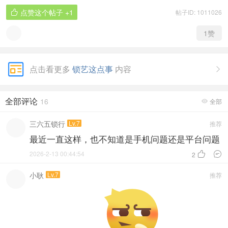
点赞这个帖子
+1
帖子ID: 1011026

1
赞
点击看更多
锁艺这点事
内容

全部评论
16
全部

三六五锁行
Lv.7
推荐
最近一直这样，也不知道是手机问题还是平台问题
2026-2-13 00:44:54


2
小耿
Lv.7
推荐