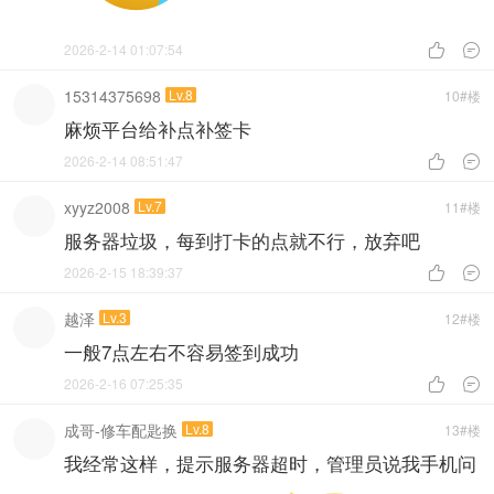
2026-2-14 01:07:54


15314375698
Lv.8
10#楼
麻烦平台给补点补签卡
2026-2-14 08:51:47


xyyz2008
Lv.7
11#楼
服务器垃圾，每到打卡的点就不行，放弃吧
2026-2-15 18:39:37


越泽
Lv.3
12#楼
一般7点左右不容易签到成功
2026-2-16 07:25:35


成哥-修车配匙换
Lv.8
13#楼
我经常这样，提示服务器超时，管理员说我手机问