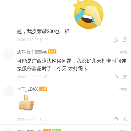
题，我换荣耀200也一样
2026-2-16 23:19:03


成哥-修车配匙换
Lv.8
14#楼
可能是广西这边网络问题，我都好几天打卡时间连
接服务器超时了，今天 才打得卡
2026-2-23 09:04:19


李正_LDAX
Lv.8
15#楼
2026-2-24 06:10:58


Lv.5
楼主