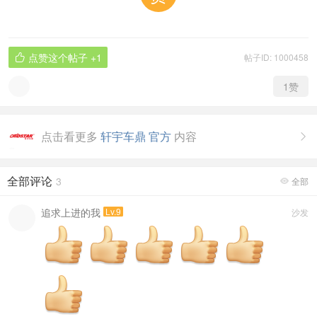
点赞这个帖子
+1
帖子ID: 1000458

1
赞
点击看更多
轩宇车鼎 官方
内容

全部评论
3
全部

追求上进的我
Lv.9
沙发