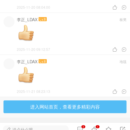
2025-11-20 08:04:00


李正_LDAX
Lv.8
板凳
2025-11-20 09:12:57


李正_LDAX
Lv.8
地毯
2025-11-21 08:23:13


进入网站首页，查看更多精彩内容
3
1




说点什么吧...
