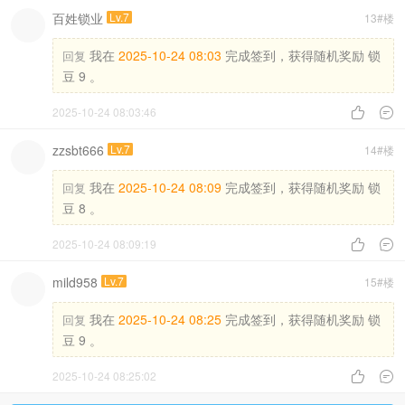
百姓锁业
Lv.7
13#楼
我在
2025-10-24 08:03
完成签到，获得随机奖励 锁
回复
豆 9 。
2025-10-24 08:03:46


zzsbt666
Lv.7
14#楼
我在
2025-10-24 08:09
完成签到，获得随机奖励 锁
回复
豆 8 。
2025-10-24 08:09:19


mild958
Lv.7
15#楼
我在
2025-10-24 08:25
完成签到，获得随机奖励 锁
回复
豆 9 。
2025-10-24 08:25:02

