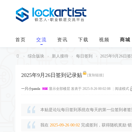
首页
交流
资讯
下载
视频
商城
›
综合版块
›
新人接待
›
每日签到
›
2025年9月26日
中
华
2025年9月26日签到记录贴
[复制链接]
锁
一只小panda
显示全部楼层
发表于 2025-9-26 00:02:08
|
阅读模式
艺
人
本贴是论坛每日签到系统在每天的第一位签到者签到
我在
2025-09-26 00:02
完成签到，获得随机奖励 锁豆