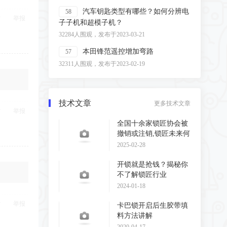
汽车钥匙类型有哪些？如何分辨电
58
举报
子子机和超模子机？
32284人围观，发布于2023-03-21
本田锋范遥控增加弯路
57
32311人围观，发布于2023-02-19
技术文章
更多技术文章
举报
全国十余家锁匠协会被
撤销或注销,锁匠未来何
去何从?
2025-02-28
开锁就是抢钱？揭秘你
不了解锁匠行业
2024-01-18
举报
卡巴锁开启后生胶带填
料方法讲解