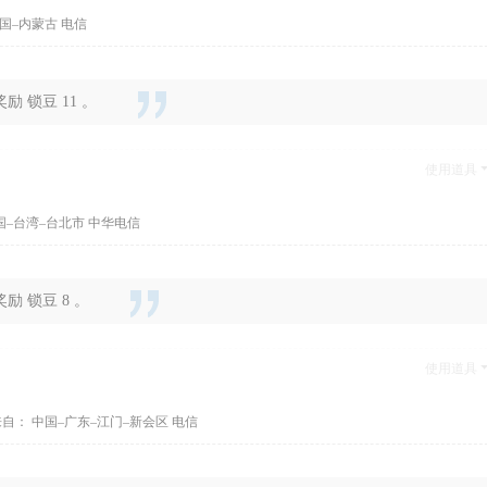
国–内蒙古 电信
 锁豆 11 。
使用道具
国–台湾–台北市 中华电信
 锁豆 8 。
使用道具
自： 中国–广东–江门–新会区 电信