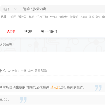
帖子
热搜:
锁匠
遥控器
单钩
学习开锁
VVDI
保险柜
智能锁
K518
开锁视频
李
APP
学校
关于我们
签到记录贴
来自： 中国–山东–青岛 联通
时所自动生成的,如果您还未签到,
请点此
进行签到的操作。
 15 。