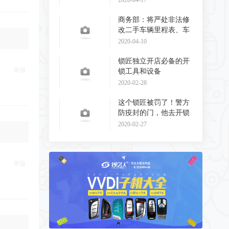
2020-04-17
商务部：将严处非法修
改二手车辆里程表、车
辆识别代码和发动
2020-04-10
锁匠独立开店必备的开
举报
锁工具和设备
2020-02-28
这个锁匠被罚了！警方
防疫封的门，他去开锁
了！
2020-02-27
举报