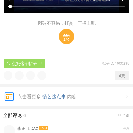
搬砖不容易，打赏一下楼主吧
赏
点赞这个帖子
+4
帖子ID: 1000239

4
赞
点击看更多
锁艺这点事
内容

全部评论
6
全部

李正_LDAX
Lv.8
推荐