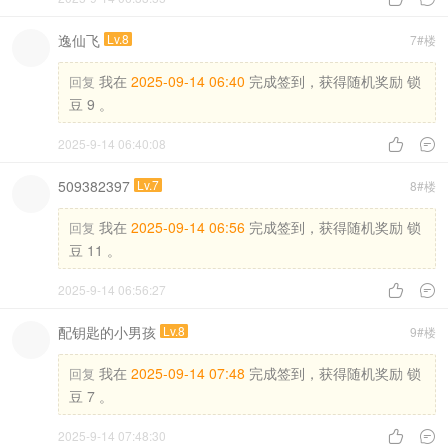
逸仙飞
Lv.8
7#楼
我在
2025-09-14 06:40
完成签到，获得随机奖励 锁
回复
豆 9 。
2025-9-14 06:40:08


509382397
Lv.7
8#楼
我在
2025-09-14 06:56
完成签到，获得随机奖励 锁
回复
豆 11 。
2025-9-14 06:56:27


配钥匙的小男孩
Lv.8
9#楼
我在
2025-09-14 07:48
完成签到，获得随机奖励 锁
回复
豆 7 。
2025-9-14 07:48:30

