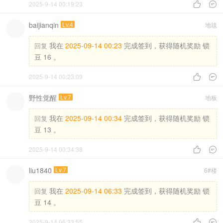
2025-9-14 00:19:23


baijianqin
Lv.4
地毯
我在
2025-09-14 00:23
完成签到，获得随机奖励 锁
回复
豆 16 。
2025-9-14 00:23:09


野性觉醒
Lv.7
地板
我在
2025-09-14 00:34
完成签到，获得随机奖励 锁
回复
豆 13 。
2025-9-14 00:34:38


liu1840
Lv.7
6#楼
我在
2025-09-14 06:33
完成签到，获得随机奖励 锁
回复
豆 14 。
2025-9-14 06:33:55

