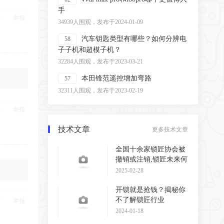
手
举报
34939人围观，发布于2024-01-09
汽车钥匙类型有哪些？如何分辨电
58
子子机和超模子机？
32284人围观，发布于2023-03-21
本田锋范遥控增加弯路
57
32311人围观，发布于2023-02-19
举报
技术文章
更多技术文章
全国十余家锁匠协会被
撤销或注销,锁匠未来何
去何从?
2025-02-28
开锁就是抢钱？揭秘你
不了解锁匠行业
举报
2024-01-18