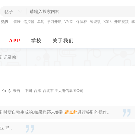
帖子
热搜:
锁匠
遥控器
单钩
学习开锁
VVDI
保险柜
智能锁
K518
开锁视频
李
APP
学校
关于我们
签到记录贴
来自： 中国–台湾–台北市 亚太电信集团公司
时所自动生成的,如果您还未签到,
请点此
进行签到的操作。
 15 。