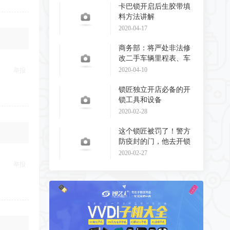
卡巴锁开启后生胶带填
料方法讲解
2020-04-17
商务部：将严处非法修
改二手车辆里程表、车
辆识别代码和发动
2020-04-10
举报
锁匠独立开店必备的开
锁工具和设备
2020-02-28
这个锁匠被罚了！警方
防疫封的门，他去开锁
了！
2020-02-27
举报