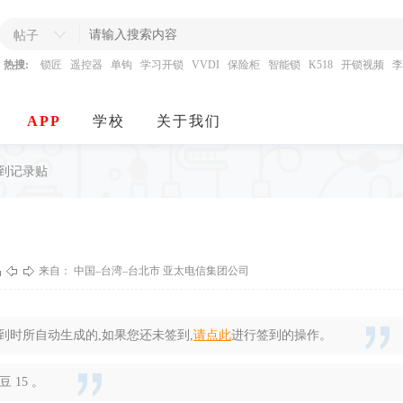
帖子
热搜:
锁匠
遥控器
单钩
学习开锁
VVDI
保险柜
智能锁
K518
开锁视频
李
APP
学校
关于我们
签到记录贴
来自： 中国–台湾–台北市 亚太电信集团公司
时所自动生成的,如果您还未签到,
请点此
进行签到的操作。
 15 。