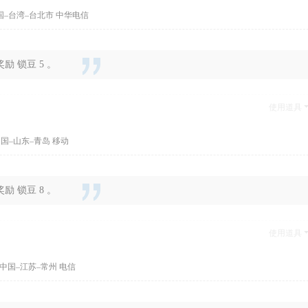
国–台湾–台北市 中华电信
 锁豆 5 。
使用道具
国–山东–青岛 移动
 锁豆 8 。
使用道具
中国–江苏–常州 电信