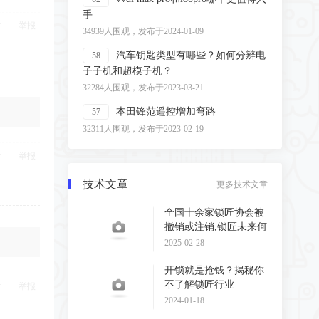
手
举报
34939人围观，发布于2024-01-09
汽车钥匙类型有哪些？如何分辨电
58
子子机和超模子机？
32284人围观，发布于2023-03-21
本田锋范遥控增加弯路
57
32311人围观，发布于2023-02-19
举报
技术文章
更多技术文章
全国十余家锁匠协会被
撤销或注销,锁匠未来何
去何从?
2025-02-28
开锁就是抢钱？揭秘你
不了解锁匠行业
举报
2024-01-18