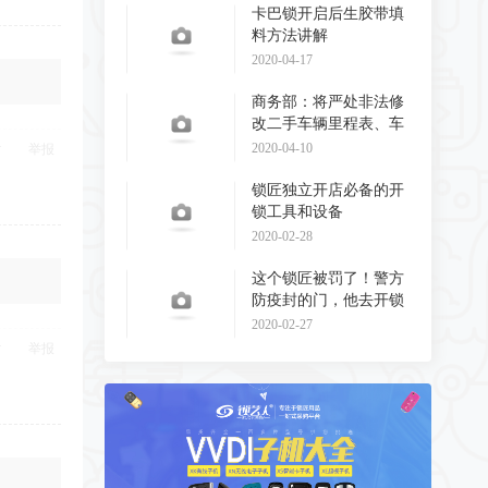
卡巴锁开启后生胶带填
料方法讲解
2020-04-17
商务部：将严处非法修
改二手车辆里程表、车
辆识别代码和发动
2020-04-10
举报
锁匠独立开店必备的开
锁工具和设备
2020-02-28
这个锁匠被罚了！警方
防疫封的门，他去开锁
了！
2020-02-27
举报