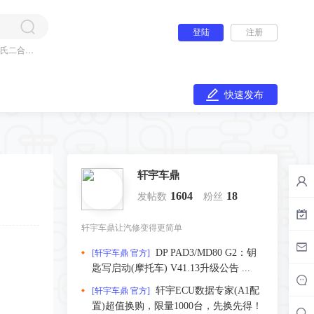
登陆
注册
氏二合一
快速发布
轩宇车鼎
1604
18
发帖数
粉丝
轩宇车鼎让汽修变得更简单
DP PAD3/MD80 G2：钥
[轩宇车鼎 官方]
匙写启动(摩托车) V41.13升级公告 ...
轩宇ECU数据专家(A1配
[轩宇车鼎 官方]
置)超值换购，限量1000台，先换先得！