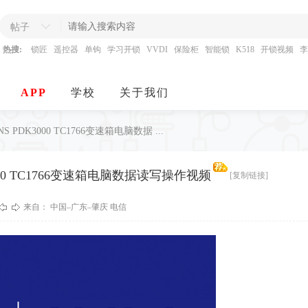
帖子
热搜:
锁匠
遥控器
单钩
学习开锁
VVDI
保险柜
智能锁
K518
开锁视频
李
APP
学校
关于我们
S PDK3000 TC1766变速箱电脑数据 ...
3000 TC1766变速箱电脑数据读写操作视频
[复制链接]
来自： 中国–广东–肇庆 电信