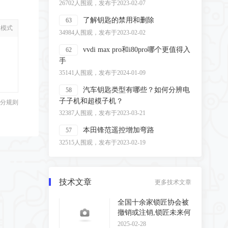
26702人围观，发布于2023-02-07
了解钥匙的禁用和删除
63
级模式
34984人围观，发布于2023-02-02
vvdi max pro和i80pro哪个更值得入
62
手
35141人围观，发布于2024-01-09
汽车钥匙类型有哪些？如何分辨电
58
子子机和超模子机？
分规则
32387人围观，发布于2023-03-21
本田锋范遥控增加弯路
57
32515人围观，发布于2023-02-19
技术文章
更多技术文章
全国十余家锁匠协会被
撤销或注销,锁匠未来何
去何从?
2025-02-28