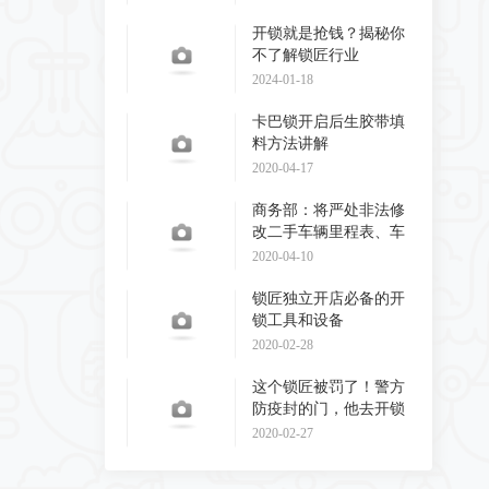
开锁就是抢钱？揭秘你
不了解锁匠行业
2024-01-18
卡巴锁开启后生胶带填
料方法讲解
2020-04-17
商务部：将严处非法修
改二手车辆里程表、车
辆识别代码和发动
2020-04-10
锁匠独立开店必备的开
锁工具和设备
2020-02-28
这个锁匠被罚了！警方
防疫封的门，他去开锁
了！
2020-02-27