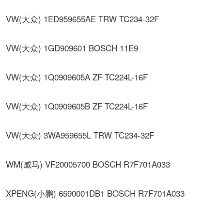
VW(大众) 1ED959655AE TRW TC234-32F
VW(大众) 1GD909601 BOSCH 11E9
VW(大众) 1Q0909605A ZF TC224L-16F
VW(大众) 1Q0909605B ZF TC224L-16F
VW(大众) 3WA959655L TRW TC234-32F
WM(威马) VF20005700 BOSCH R7F701A033
XPENG(小鹏) 6590001DB1 BOSCH R7F701A033