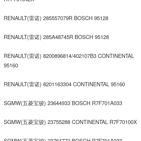
RENAULT(雷诺) 285557079R BOSCH 95128
RENAULT(雷诺) 285A48745R BOSCH 95128
RENAULT(雷诺) 8200896814/402107B3 CONTINENTAL
95160
RENAULT(雷诺) 8201163304 CONTINENTAL 95160
SGMW(五菱宝骏) 23644933 BOSCH R7F701A033
SGMW(五菱宝骏) 23755288 CONTINENTAL R7F70100X
SGMW(五菱宝骏) 23764772 BOSCH R7F701A033