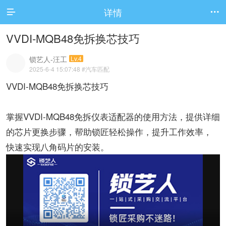
详情


VVDI-MQB48免拆换芯技巧
锁艺人-汪工
Lv.4
2025-6-4 15:07:48
#汽车匹配
VVDI-MQB48免拆换芯技巧
掌握VVDI-MQB48免拆仪表适配器的使用方法，提供详细
的芯片更换步骤，帮助锁匠轻松操作，提升工作效率，
快速实现八角码片的安装。