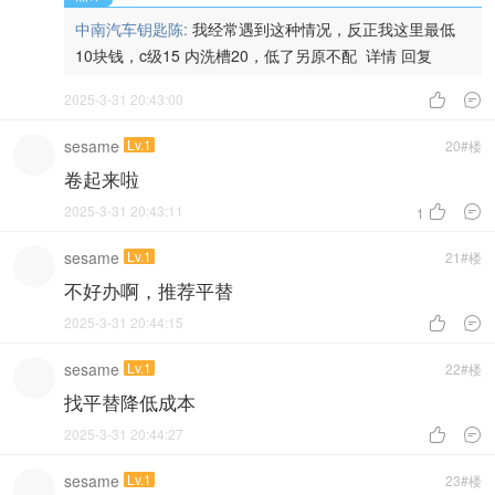
中南汽车钥匙陈:
我经常遇到这种情况，反正我这里最低
10块钱，c级15 内洗槽20，低了另原不配
详情
回复
2025-3-31 20:43:00


sesame
Lv.1
20#楼
卷起来啦
2025-3-31 20:43:11


1
sesame
Lv.1
21#楼
不好办啊，推荐平替
2025-3-31 20:44:15


sesame
Lv.1
22#楼
找平替降低成本
2025-3-31 20:44:27


sesame
Lv.1
23#楼