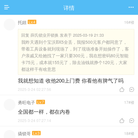
详情


托妞
Lv.4
16#楼
回复
薛氏锁业开锁换 发表于 2025-03-19 21:33
我昨天遇到个宝沃BX5全丢，我报500元客户都同意了，
带着工具设备就到现场了，到了现场准备开始操作了，客
户亲戚又给她找了一家只要300元，我在想密码80元智能
卡75元，成本就155元了，除去油钱就挣个120元，大家
都这样干有啥意思
我就想知道 收他200上门费 你看他有脾气了吗
2025-3-24 02:27:56


勇旺电子
Lv.7
17#楼
全国都一样，都在内卷
2025-3-24 07:27:14


撬锁哥
Lv.3
18#楼