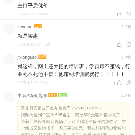
主打平质优价
2025-3-31 20:44:41


sesame
Lv.1
24#楼
就是实惠
2025-3-31 20:44:50


jtxiongsao
Lv.7
25#楼
就这样，网上还大把的培训班，学员赚不赚钱，行
业死不死他不管！他赚到培训费就行！！！！！
2025-4-7 08:43:24


1
中南汽车钥匙陈
Lv.1
楼主
26#楼
回复
薛氏锁业开锁换 发表于 2025-03-19 21:33
我昨天遇到个宝沃BX5全丢，我报500元客户都同意了，
带着工具设备就到现场了，到了现场准备开始操作了，客
户亲戚又给她找了一家只要300元，我在想密码80元智能
卡75元，成本就155元了，除去油钱就挣个120元，大家