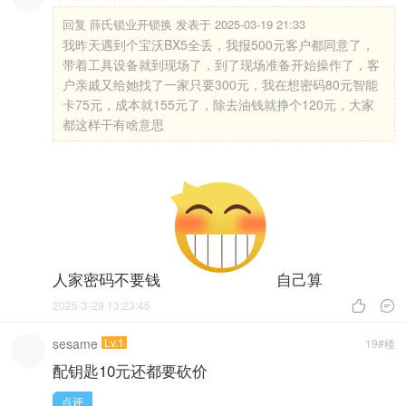
回复
薛氏锁业开锁换 发表于 2025-03-19 21:33
我昨天遇到个宝沃BX5全丢，我报500元客户都同意了，
带着工具设备就到现场了，到了现场准备开始操作了，客
户亲戚又给她找了一家只要300元，我在想密码80元智能
卡75元，成本就155元了，除去油钱就挣个120元，大家
都这样干有啥意思
人家密码不要钱
自己算
2025-3-29 13:23:45


sesame
Lv.1
19#楼
配钥匙10元还都要砍价
点评