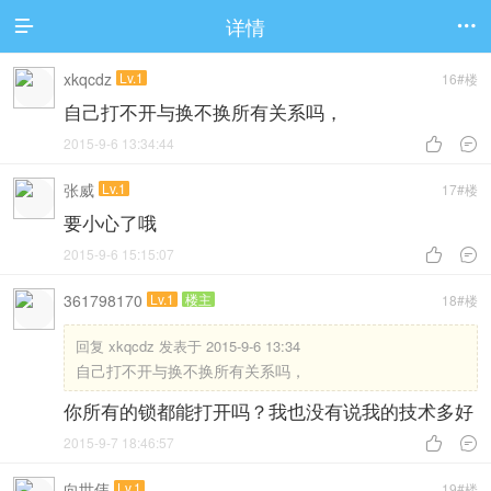
详情


xkqcdz
Lv.1
16#楼
自己打不开与换不换所有关系吗，
2015-9-6 13:34:44


张威
Lv.1
17#楼
要小心了哦
2015-9-6 15:15:07


361798170
Lv.1
楼主
18#楼
回复
xkqcdz 发表于 2015-9-6 13:34
自己打不开与换不换所有关系吗，
你所有的锁都能打开吗？我也没有说我的技术多好
2015-9-7 18:46:57


向世伟
Lv.1
19#楼