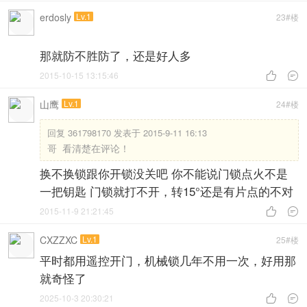
erdosly
Lv.1
23#楼
那就防不胜防了，还是好人多
2015-10-15 13:15:46


山鹰
Lv.1
24#楼
回复
361798170 发表于 2015-9-11 16:13
哥 看清楚在评论！
换不换锁跟你开锁没关吧 你不能说门锁点火不是
一把钥匙 门锁就打不开，转15°还是有片点的不对
2015-11-9 21:21:45


CXZZXC
Lv.1
25#楼
平时都用遥控开门，机械锁几年不用一次，好用那
就奇怪了
2025-10-3 20:30:21

