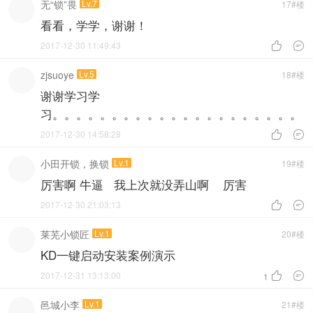
无“锁”畏
Lv.7
17#楼
看看，学学，谢谢！
2017-12-30 11:49:43


zjsuoye
Lv.5
18#楼
谢谢学习学
习。。。。。。。。。。。。。。。。。。。。。
2017-12-30 14:58:28


小田开锁，换锁
Lv.1
19#楼
厉害啊 牛逼 我上次就没弄山啊 厉害
2017-12-30 21:03:13


莱芜小锁匠
Lv.1
20#楼
KD一键启动安装案例演示
2017-12-31 13:13:00


1
邑城小李
Lv.1
21#楼