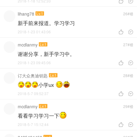
2018-1-18 12:52:33


lihang78
Lv.1
26#楼
新手前来报道。学习学习
2018-1-23 01:43:06


mcdlanmy
Lv.1
27#楼
谢谢分享，新手学习中。
2018-1-23 09:45:06


订大众奥迪钥匙
Lv.1
28#楼
小学ux
2018-5-7 09:52:37


mcdlanmy
Lv.1
29#楼
看看学习学习一下
2018-5-7 15:12:44


Lv.1