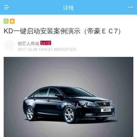
详情


荐

KD一键启动安装案例演示（帝豪ＥＣ7）
锁艺人商城
Lv.12
2017-12-28 14:00:21
#KEYDIY宜车