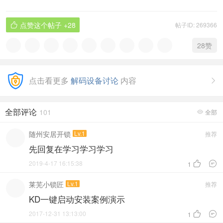
点赞这个帖子
+28
帖子ID: 269366

28
赞
点击看更多
解码设备讨论
内容

全部评论
101
全部

随州安居开锁
Lv.1
推荐
先回复在学习学习学习
2019-4-17 16:15:38


1
莱芜小锁匠
Lv.1
推荐
KD一键启动安装案例演示
2017-12-31 13:13:00


1