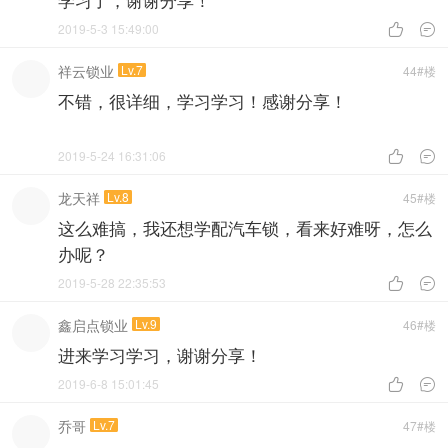
2019-5-3 15:49:00


祥云锁业
Lv.7
44#楼
不错，很详细，学习学习！感谢分享！
2019-5-24 16:31:06


龙天祥
Lv.8
45#楼
这么难搞，我还想学配汽车锁，看来好难呀，怎么
办呢？
2019-5-28 22:35:53


鑫启点锁业
Lv.9
46#楼
进来学习学习，谢谢分享！
2019-6-8 15:01:45


乔哥
Lv.7
47#楼