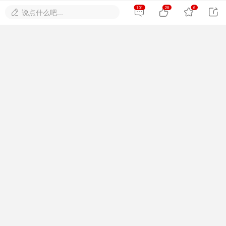
看看学习学习看看能不能帮你看看
101
28
6




说点什么吧...

2019-6-9 22:36:33


雪诉
Lv.3
48#楼
学习师傅的技术，感谢师傅，师傅发帖子辛苦了谢
谢
2019-6-10 10:12:50


ynqcgzwxzx
Lv.1
49#楼
好资料
要学习一下
2019-6-13 12:04:18


明杨开锁
Lv.4
50#楼
好好学习 天天向上
2019-6-15 00:38:36


有旅行有梦想
Lv.5
51#楼