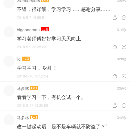
2425424458
30#楼
不错，很详细，学习学习……感谢分享……
2018-5-7 16:55:51


biggoodman
Lv.5
31#楼
学习老师傅好好学习天天向上
2018-5-9 20:35:23


lkj
Lv.3
32#楼
学习学习，多谢l！
2018-5-16 16:52:54


马多林
Lv.1
33#楼
看看学习一下，有机会试一个。
2018-5-17 19:20:58


马多林
Lv.1
34#楼
改一键起动后，是不是车辆就不防盗了？’