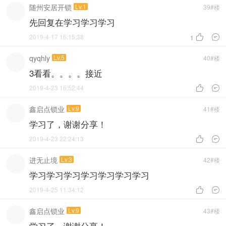
随州安居开锁
Lv.1
39#楼
先回复在学习学习学习
2019-4-17 16:15:38


1
qyqhly
Lv.5
40#楼
3看看。。。。接近
2019-4-23 16:52:44


鑫启点锁业
Lv.9
41#楼
学习了，谢谢分享！
2019-4-23 22:24:13


进无止境
Lv.3
42#楼
学习学习学习学习学习学习学习
2019-4-25 11:34:12


鑫启点锁业
Lv.9
43#楼
学习了，谢谢分享！