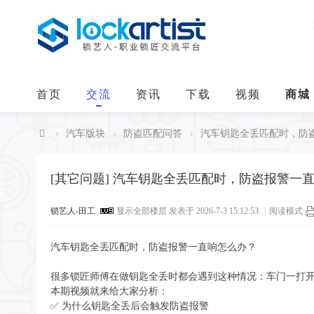
首页
交流
资讯
下载
视频
商城
›
汽车版块
›
防盗匹配问答
›
汽车钥匙全丢匹配时，防盗报
中
华
[其它问题]
汽车钥匙全丢匹配时，防盗报警一
锁
锁艺人-田工
显示全部楼层
发表于 2026-7-3 15:12:53
|
阅读模式
艺
人
汽车钥匙全丢匹配时，防盗报警一直响怎么办？
很多锁匠师傅在做钥匙全丢时都会遇到这种情况：车门一打
本期视频就来给大家分析：
✅ 为什么钥匙全丢后会触发防盗报警