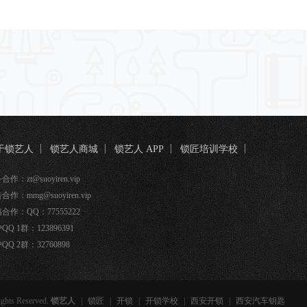
于锁艺人
锁艺人商城
锁艺人 APP
锁匠培训学校
匠宝
作：zt@suoyiren.vip
合作：mmg@suoyiren.vip
合作：QQ：77555222
QQ 1群：123896391
QQ 2群：32760898
ights Reserved.
锁艺人
|
锁匠
|
开锁
|
开锁学校
|
西安开锁
|
西安汽车钥匙