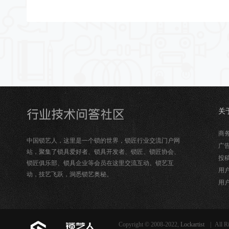
关
锁
商务合
中国锁艺人，这里是一个锁的世界，锁匠行业交流门户网
广告
站，聚集了锁具爱好者、锁具开发者、锁匠、锁匠协会、
投稿
锁匠俱乐部、锁具企业等会员在这里交流互动。锁艺互
用户
动，技艺飞跃，洞悉锁艺奥秘。
用户
Copyright © 2008-2022,
Lockartist
|
All R