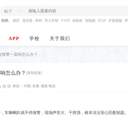
帖子
热搜:
锁匠
遥控器
单钩
学习开锁
VVDI
保险柜
智能锁
K518
开锁视频
李
APP
学校
关于我们
警一直响怎么办？ ...
直响怎么办？
[复制链接]
来自： 中国–甘肃–酒泉 电信
开，车辆喇叭就不停报警，现场声音大、干扰强，根本没法安心匹配钥匙