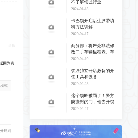
不了解锁匠行业
2024-01-18
卡巴锁开启后生胶带填
料方法讲解
2020-04-17
举报
商务部：将严处非法修
改二手车辆里程表、车
辆识别代码和发动
2020-04-10
返回列表
锁匠独立开店必备的开
锁工具和设备
2020-02-28
级模式
这个锁匠被罚了！警方
防疫封的门，他去开锁
了！
2020-02-27
分规则