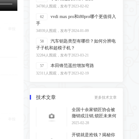
34780人围观，发布于2023-02-02
vvdi max pro和i80pro哪个更值得入
62
手
举报
34939人围观，发布于2024-01-09
汽车钥匙类型有哪些？如何分辨电
58
子子机和超模子机？
32284人围观，发布于2023-03-21
本田锋范遥控增加弯路
57
32311人围观，发布于2023-02-19
技术文章
更多技术文章
全国十余家锁匠协会被
撤销或注销,锁匠未来何
举报
去何从?
2025-02-28
开锁就是抢钱？揭秘你