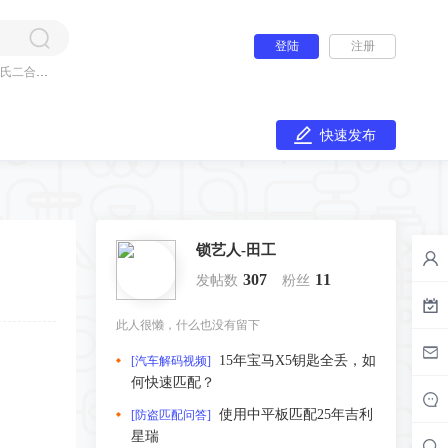
登陆
注册
氏二合一
快速发布
锁艺人-田工
307
11
发帖数
粉丝
此人很懒，什么也没有留下
15年宝马X5钥匙全丢，如
[汽车解码视频]
何快速匹配？
。
使用中平板匹配25年吉利
[防盗匹配问答]
星瑞