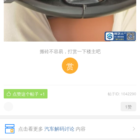
搬砖不容易，打赏一下楼主吧
赏
点赞这个帖子
+1
帖子ID: 1042290

1
赞
点击看更多
汽车解码讨论
内容
