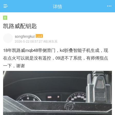
详情


荐
凯路威配钥匙
songfengkui
Lv.4
2026-5-22 08:57:27
#欧洲车系
18年凯路威mqb48带侧滑门，kd折叠智能子机生成，现
在点火可以就是没有遥控，09进不了系统，有师傅指点
一下，谢谢