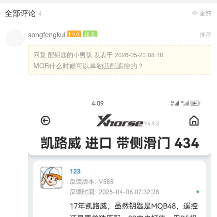
全部评论
4
全部

songfengkui
Lv.4
楼主
推荐
回复
配钥匙的小男孩 发表于 2026-05-23 08:10
MQB什么时候可以单独匹配遥控的？