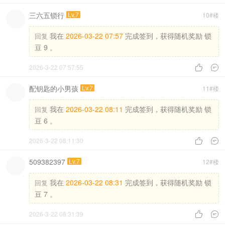
三六五锁行
Lv.7
10#楼
我在
2026-03-22 07:57
完成签到，获得随机奖励 锁
回复
豆 9 。
2026-3-22 07:57:55


配钥匙的小男孩
Lv.7
11#楼
我在
2026-03-22 08:11
完成签到，获得随机奖励 锁
回复
豆 6 。
2026-3-22 08:11:30


509382397
Lv.7
12#楼
我在
2026-03-22 08:31
完成签到，获得随机奖励 锁
回复
豆 7 。
2026-3-22 08:31:39

