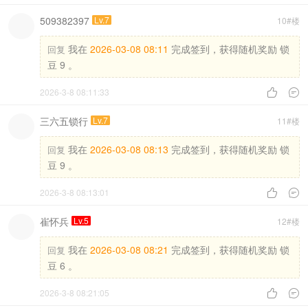
509382397
Lv.7
10#楼
我在
2026-03-08 08:11
完成签到，获得随机奖励 锁
回复
豆 9 。
2026-3-8 08:11:33


三六五锁行
Lv.7
11#楼
我在
2026-03-08 08:13
完成签到，获得随机奖励 锁
回复
豆 9 。
2026-3-8 08:13:01


崔怀兵
Lv.5
12#楼
我在
2026-03-08 08:21
完成签到，获得随机奖励 锁
回复
豆 6 。
2026-3-8 08:21:05

