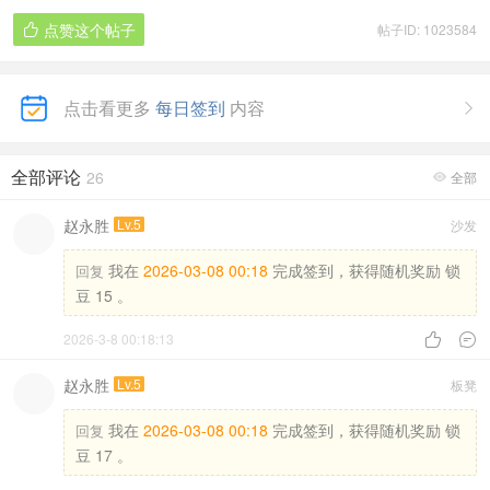
点赞这个帖子
帖子ID: 1023584

点击看更多
每日签到
内容

全部评论
26
全部

赵永胜
Lv.5
沙发
我在
2026-03-08 00:18
完成签到，获得随机奖励 锁
回复
豆 15 。
2026-3-8 00:18:13


赵永胜
Lv.5
板凳
我在
2026-03-08 00:18
完成签到，获得随机奖励 锁
回复
豆 17 。