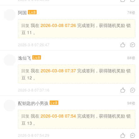
阿国
Lv.8
7#楼
我在
2026-03-08 07:26
完成签到，获得随机奖励 锁
回复
豆 11 。
2026-3-8 07:26:47


逸仙飞
Lv.8
8#楼
我在
2026-03-08 07:37
完成签到，获得随机奖励 锁
回复
豆 12 。
2026-3-8 07:37:16


配钥匙的小男孩
Lv.8
9#楼
我在
2026-03-08 07:54
完成签到，获得随机奖励 锁
回复
豆 13 。
2026-3-8 07:54:29

