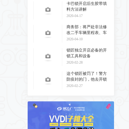
卡巴锁开启后生胶带填
料方法讲解
2020-04-17
商务部：将严处非法修
改二手车辆里程表、车
辆识别代码和发动
2020-04-10
锁匠独立开店必备的开
锁工具和设备
2020-02-28
这个锁匠被罚了！警方
防疫封的门，他去开锁
了！
2020-02-27