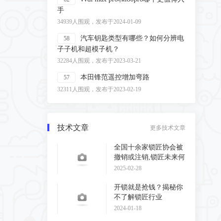
手
34939人围观，发布于2024-01-09
汽车钥匙类型有哪些？如何分辨电
58
子子机和超模子机？
32284人围观，发布于2023-03-21
本田锋范遥控增加弯路
57
32311人围观，发布于2023-02-19
技术文章
更多技术文章
全国十余家锁匠协会被
撤销或注销,锁匠未来何
去何从?
2025-02-28
开锁就是抢钱？揭秘你
不了解锁匠行业
2024-01-18