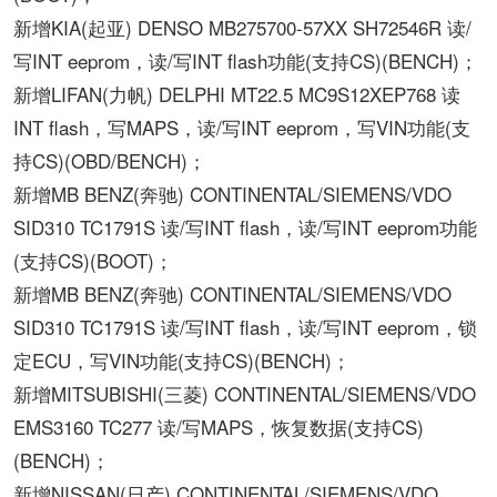
新增KIA(起亚) DENSO MB275700-57XX SH72546R 读/
写INT eeprom，读/写INT flash功能(支持CS)(BENCH)；
新增LIFAN(力帆) DELPHI MT22.5 MC9S12XEP768 读
INT flash，写MAPS，读/写INT eeprom，写VIN功能(支
持CS)(OBD/BENCH)；
新增MB BENZ(奔驰) CONTINENTAL/SIEMENS/VDO
SID310 TC1791S 读/写INT flash，读/写INT eeprom功能
(支持CS)(BOOT)；
新增MB BENZ(奔驰) CONTINENTAL/SIEMENS/VDO
SID310 TC1791S 读/写INT flash，读/写INT eeprom，锁
定ECU，写VIN功能(支持CS)(BENCH)；
新增MITSUBISHI(三菱) CONTINENTAL/SIEMENS/VDO
EMS3160 TC277 读/写MAPS，恢复数据(支持CS)
(BENCH)；
新增NISSAN(日产) CONTINENTAL/SIEMENS/VDO