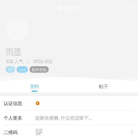
Ta 的空间


雨墨
552 人气
6552 积分
|
Lv.5
勤学苦练

资料
帖子
认证信息
个人签名
这家伙很懒, 什么也没留下...

二维码
