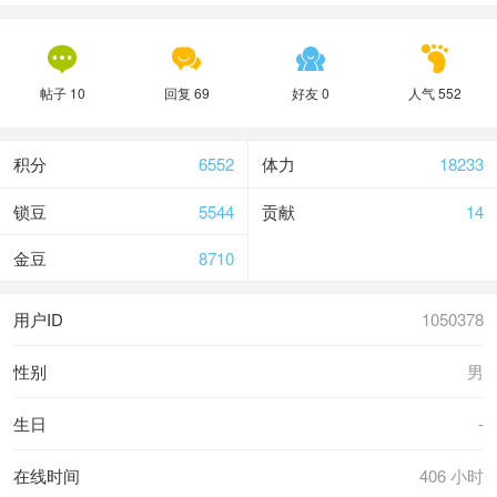




帖子 10
回复 69
好友 0
人气 552
积分
6552
体力
18233
锁豆
5544
贡献
14
金豆
8710
用户ID
1050378
性别
男
生日
-
在线时间
406 小时