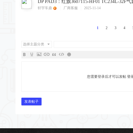
轩宇车鼎
厂商客服
2025-11-14
1
2
3
4
选择主题分类
您需要登录后才可以发帖
登
发表帖子