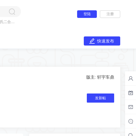
大众防盗数据价格疯涨！锁匠报价注意避
坑，
登陆
注册
最近，大众防盗数据的价格上涨得厉害，特别是在线账号紧缺，各种设备套取数据的成本都
氏二合一
2026年5·18锁匠行业大会已在合肥圆满落
幕
2026年第四届国际锁业交流大会暨第二十二届中国锁匠518年会已在合肥圆满落幕。本次大
快速发布
凯路威配钥匙
18年凯路威mqb48带侧滑门，kd折叠智能子机生成，现在点火可以就是没有遥控，09进不了
S&G8470
版主:
轩宇车鼎
分享
发新帖
咋了，论坛又被攻击了吗？签到签不了，
打卡打不了
照片开齿钥匙胚
适合照片开齿和视频号自媒体网络销售这一块，新颖个性有卖点 内洗槽钥匙摩托车电动车