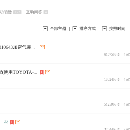
功晒活
互动问答
127
4
全部主题
排序方式
按照时间
|
|
DP PAD3：一汽8230115-BA01(BOSCH) R7F7010643加密气囊修复操作视频
61675阅读
4回
DP PAD3：2023丰田塞纳HV智能钥匙增加匹配(使用TOYOTA-30 V2套装)
13524阅读
4回
51259阅读
4回
！
32644阅读
2回