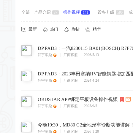
全部
产品介绍
操作视频
设备升级
成
87
141
596
最新
热门
热帖
精华
轩宇车鼎
厂商客服
2026-5-13
轩宇车鼎
厂商客服
2024-4-24
OBDSTAR APP绑定平板设备操作视频
轩宇车鼎
厂商客服
2025-9-5
今晚19:30，MD80 G2全地形车诊断功能讲解
轩宇车鼎
厂商客服
2026-1-20