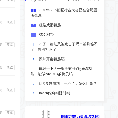
幕
2026年5·18锁匠行业大会已在合肥圆
1
2026年第四届国际锁业交流大会暨第二十二届中国锁匠518年会已在合肥圆满落幕。本次大
满落幕
凯路威配钥匙
复
预览
凯路威配钥匙
2
18年凯路威mqb48带侧滑门，kd折叠智能子机生成，现在点火可以就是没有遥控，09进不了
S&G8470
3
S&G8470
咋了，论坛又被攻击了吗？签到签不
复
预览
4
了，打卡打不了
分享
照片开齿钥匙胚
5
复
预览
请教一下大平板没有开通g底盘功
6
能，能做bdc0203的拷贝吗
id卡复制成功，开不了，怎么回事？
7
复
预览
Rench伦奇锁延时锁
8
复
预览