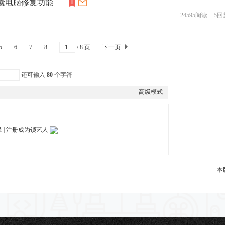
DP PAD3：红旗3607115-HF01 TC234L-32F气囊电脑修复功能操作视频
24595阅读
5回
5
6
7
8
/ 8 页
下一页
还可输入
80
个字符
高级模式
录
|
注册成为锁艺人
本