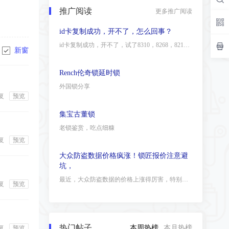
推广阅读
更多推广阅读
请教一下大平板没有开通g底盘功能，能做
bdc0203的拷贝吗
想买个大平板，不知道没有开通g底盘bdc02功能，能做钥匙拷贝吗，有知道的大哥吗，感谢
新窗
id卡复制成功，开不了，怎么回事？
id卡复制成功，开不了，试了8310，8268，8211等，都一样开不了，门禁是华鹰的
复
预览
Rench伦奇锁延时锁
外国锁分享
复
预览
集宝古董锁
老锁鉴赏，吃点细糠
复
预览
大众防盗数据价格疯涨！锁匠报价注意避
坑，
最近，大众防盗数据的价格上涨得厉害，特别是在线账号紧缺，各种设备套取数据的成本都
热门帖子
本周热榜
本月热榜
复
预览
2026年5·18锁匠行业大会已在合肥圆满落