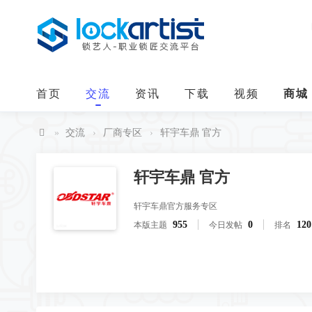
首页
交流
资讯
下载
视频
商城
»
交流
›
厂商专区
›
轩宇车鼎 官方
中
华
轩宇车鼎 官方
锁
轩宇车鼎官方服务专区
艺
955
0
120
本版主题
今日发帖
排名
人