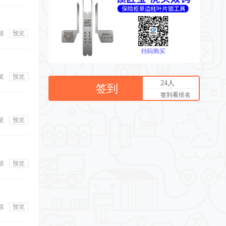
读
预览
复
预览
24人
签到
签到看排名
复
预览
读
预览
读
预览