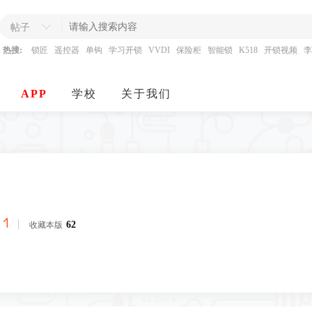
帖子
热搜:
锁匠
遥控器
单钩
学习开锁
VVDI
保险柜
智能锁
K518
开锁视频
李
APP
学校
关于我们
62
收藏本版