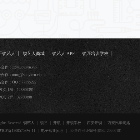
于锁艺人
锁艺人商城
锁艺人 APP
锁匠培训学校
匠宝
作：zt@suoyiren.vip
合作：mmg@suoyiren.vip
合作：QQ：77555222
QQ 1群：123896391
QQ 2群：32760898
ights Reserved.
锁艺人
|
锁匠
|
开锁
|
开锁学校
|
西安开锁
|
西安汽车钥匙
备12005758号-11
|
电子营业执照
|
经营许可证编号 陕B2-20200181