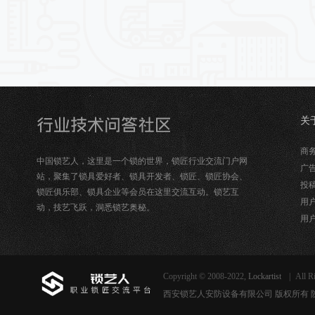
关
锁
商务合
中国锁艺人，这里是一个锁的世界，锁匠行业交流门户网
广告
站，聚集了锁具爱好者、锁具开发者、锁匠、锁匠协会、
投稿
锁匠俱乐部、锁具企业等会员在这里交流互动。锁艺互
用户
动，技艺飞跃，洞悉锁艺奥秘。
用户
Copyright © 2008-2022,
Lockartist
|
All R
西安锁艺人安防设备有限公司 版权所有 陕ICP