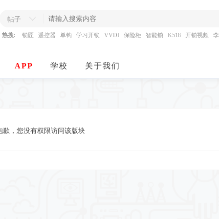
帖子
热搜:
锁匠
遥控器
单钩
学习开锁
VVDI
保险柜
智能锁
K518
开锁视频
李
APP
学校
关于我们
抱歉，您没有权限访问该版块