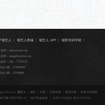
于锁艺人
锁艺人商城
锁艺人 APP
锁匠培训学校
匠宝
作：zt@suoyiren.vip
合作：mmg@suoyiren.vip
合作：QQ：77555222
QQ 1群：123896391
QQ 2群：32760898
ights Reserved.
锁艺人
|
锁匠
|
开锁
|
开锁学校
|
西安开锁
|
西安汽车钥匙
备12005758号-11
|
电子营业执照
|
经营许可证编号 陕B2-20200181