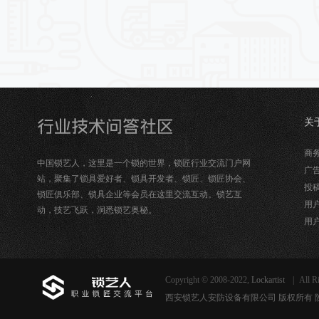
关
锁
商务合
中国锁艺人，这里是一个锁的世界，锁匠行业交流门户网
广告
站，聚集了锁具爱好者、锁具开发者、锁匠、锁匠协会、
投稿
锁匠俱乐部、锁具企业等会员在这里交流互动。锁艺互
用户
动，技艺飞跃，洞悉锁艺奥秘。
用户
Copyright © 2008-2022,
Lockartist
|
All R
西安锁艺人安防设备有限公司 版权所有 陕ICP