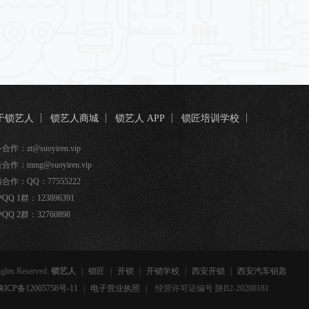
于锁艺人
锁艺人商城
锁艺人 APP
锁匠培训学校
匠宝
作：zt@suoyiren.vip
合作：mmg@suoyiren.vip
合作：QQ：77555222
QQ 1群：123896391
QQ 2群：32760898
ights Reserved.
锁艺人
|
锁匠
|
开锁
|
开锁学校
|
西安开锁
|
西安汽车钥匙
备12005758号-11
|
电子营业执照
|
经营许可证编号 陕B2-20200181