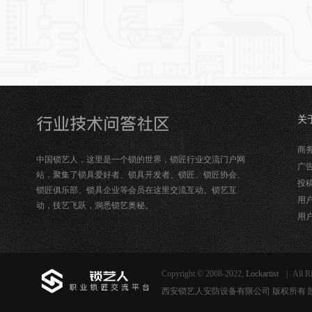
关
锁
商务合
中国锁艺人，这里是一个锁的世界，锁匠行业交流门户网
广告
站，聚集了锁具爱好者、锁具开发者、锁匠、锁匠协会、
投稿
锁匠俱乐部、锁具企业等会员在这里交流互动。锁艺互
用户
动，技艺飞跃，洞悉锁艺奥秘。
用户
Copyright © 2008-2022,
Lockartist
|
All R
西安锁艺人安防设备有限公司 版权所有 陕ICP