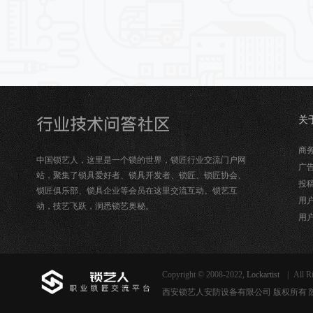
关
锁
商务合
中国锁艺人，这里是一个锁的世界，锁匠行业交流门户网
广告
站，聚集了锁具爱好者、锁具开发者、锁匠、锁匠协会、
投稿
锁匠俱乐部、锁具企业等会员在这里交流互动。锁艺互
用户
动，技艺飞跃，洞悉锁艺奥秘。
用户
Copyright © 2008-2022,
Lockartist
|
All R
西安锁艺人安防设备有限公司 版权所有 陕ICP