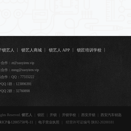
于锁艺人
锁艺人商城
锁艺人 APP
锁匠培训学校
匠宝
作：zt@suoyiren.vip
合作：mmg@suoyiren.vip
合作：QQ：77555222
QQ 1群：123896391
QQ 2群：32760898
ights Reserved.
锁艺人
|
锁匠
|
开锁
|
开锁学校
|
西安开锁
|
西安汽车钥匙
备12005758号-11
|
电子营业执照
|
经营许可证编号 陕B2-20200181