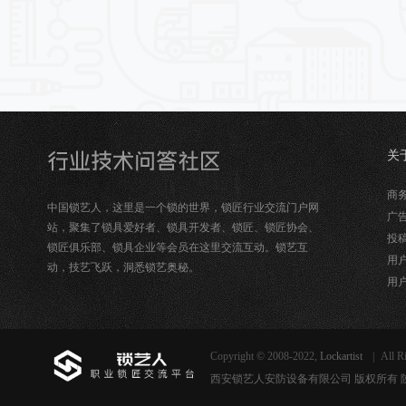
关
锁
商务合
中国锁艺人，这里是一个锁的世界，锁匠行业交流门户网
广告
站，聚集了锁具爱好者、锁具开发者、锁匠、锁匠协会、
投稿
锁匠俱乐部、锁具企业等会员在这里交流互动。锁艺互
用户
动，技艺飞跃，洞悉锁艺奥秘。
用户
Copyright © 2008-2022,
Lockartist
|
All R
西安锁艺人安防设备有限公司 版权所有 陕ICP