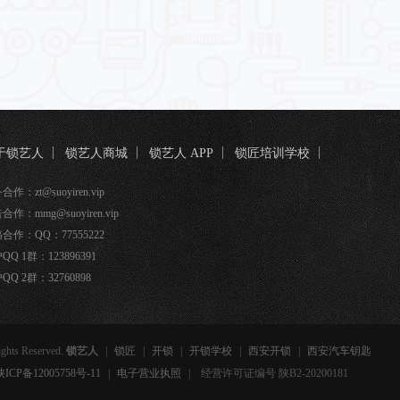
于锁艺人
锁艺人商城
锁艺人 APP
锁匠培训学校
匠宝
作：zt@suoyiren.vip
合作：mmg@suoyiren.vip
合作：QQ：77555222
QQ 1群：123896391
QQ 2群：32760898
ights Reserved.
锁艺人
|
锁匠
|
开锁
|
开锁学校
|
西安开锁
|
西安汽车钥匙
备12005758号-11
|
电子营业执照
|
经营许可证编号 陕B2-20200181