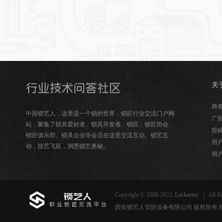
关
锁
商务合
中国锁艺人，这里是一个锁的世界，锁匠行业交流门户网
广告
站，聚集了锁具爱好者、锁具开发者、锁匠、锁匠协会、
投稿
锁匠俱乐部、锁具企业等会员在这里交流互动。锁艺互
用户
动，技艺飞跃，洞悉锁艺奥秘。
用户
Copyright © 2008-2022,
Lockartist
|
All R
西安锁艺人安防设备有限公司 版权所有 陕ICP