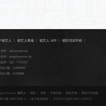
于锁艺人
锁艺人商城
锁艺人 APP
锁匠培训学校
匠宝
作：zt@suoyiren.vip
合作：mmg@suoyiren.vip
合作：QQ：77555222
QQ 1群：123896391
QQ 2群：32760898
ights Reserved.
锁艺人
|
锁匠
|
开锁
|
开锁学校
|
西安开锁
|
西安汽车钥匙
备12005758号-11
|
电子营业执照
|
经营许可证编号 陕B2-20200181