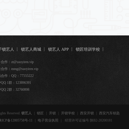
于锁艺人
锁艺人商城
锁艺人 APP
锁匠培训学校
匠宝
作：zt@suoyiren.vip
合作：mmg@suoyiren.vip
合作：QQ：77555222
QQ 1群：123896391
QQ 2群：32760898
ights Reserved.
锁艺人
|
锁匠
|
开锁
|
开锁学校
|
西安开锁
|
西安汽车钥匙
备12005758号-11
|
电子营业执照
|
经营许可证编号 陕B2-20200181