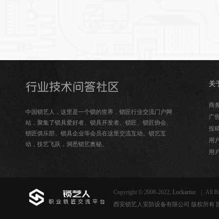
关
锁
商务合
中国锁艺人，这里是一个锁的世界，锁匠行业交流门户网
广告
站，聚集了锁具爱好者、锁具开发者、锁匠、锁匠协会、
投稿
锁匠俱乐部、锁具企业等会员在这里交流互动。锁艺互
用户
动，技艺飞跃，洞悉锁艺奥秘。
用户
Copyright © 2008-2022,
Lockartist
|
All R
西安锁艺人安防设备有限公司 版权所有 陕ICP