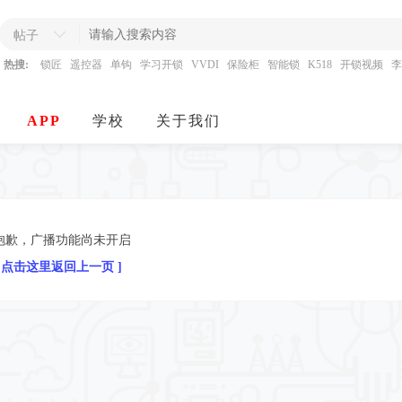
帖子
热搜:
锁匠
遥控器
单钩
学习开锁
VVDI
保险柜
智能锁
K518
开锁视频
李
APP
学校
关于我们
抱歉，广播功能尚未开启
[ 点击这里返回上一页 ]