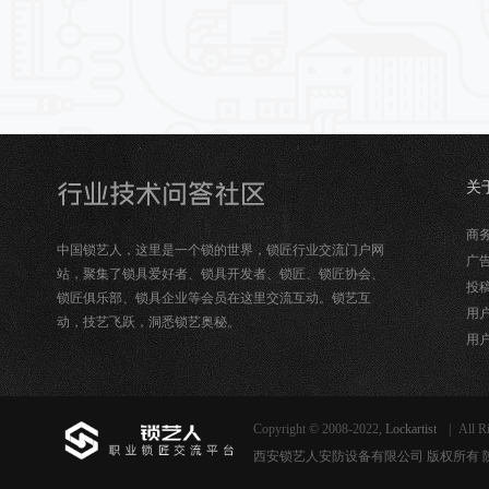
关
锁
商务合
中国锁艺人，这里是一个锁的世界，锁匠行业交流门户网
广告
站，聚集了锁具爱好者、锁具开发者、锁匠、锁匠协会、
投稿
锁匠俱乐部、锁具企业等会员在这里交流互动。锁艺互
用户
动，技艺飞跃，洞悉锁艺奥秘。
用户
Copyright © 2008-2022,
Lockartist
|
All R
西安锁艺人安防设备有限公司 版权所有 陕ICP