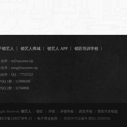
于锁艺人
锁艺人商城
锁艺人 APP
锁匠培训学校
匠宝
作：zt@suoyiren.vip
合作：mmg@suoyiren.vip
合作：QQ：77555222
QQ 1群：123896391
QQ 2群：32760898
ights Reserved.
锁艺人
|
锁匠
|
开锁
|
开锁学校
|
西安开锁
|
西安汽车钥匙
备12005758号-11
|
电子营业执照
|
经营许可证编号 陕B2-20200181