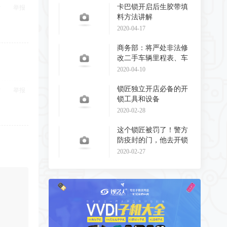
卡巴锁开启后生胶带填
举报
料方法讲解
2020-04-17
商务部：将严处非法修
改二手车辆里程表、车
辆识别代码和发动
2020-04-10
锁匠独立开店必备的开
举报
锁工具和设备
2020-02-28
这个锁匠被罚了！警方
防疫封的门，他去开锁
了！
2020-02-27