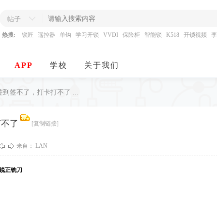
帖子
热搜:
锁匠
遥控器
单钩
学习开锁
VVDI
保险柜
智能锁
K518
开锁视频
李
APP
学校
关于我们
签不了，打卡打不了 ...
打不了
[复制链接]
来自： LAN
锐正铣刀