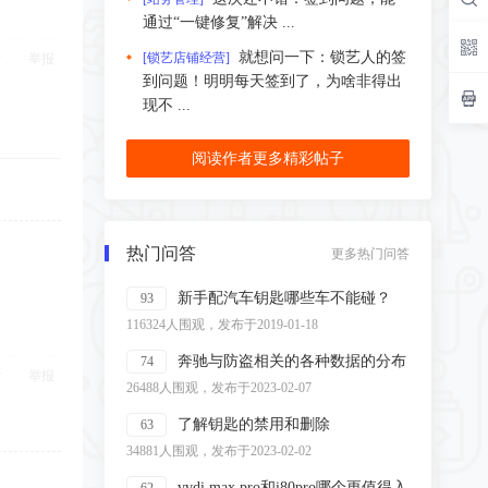
通过“一键修复”解决 ...
就想问一下：锁艺人的签
[锁艺店铺经营]
举报
到问题！明明每天签到了，为啥非得出
现不 ...
阅读作者更多精彩帖子
热门问答
更多热门问答
新手配汽车钥匙哪些车不能碰？
93
116324人围观，发布于2019-01-18
奔驰与防盗相关的各种数据的分布
74
举报
26488人围观，发布于2023-02-07
了解钥匙的禁用和删除
63
34881人围观，发布于2023-02-02
vvdi max pro和i80pro哪个更值得入