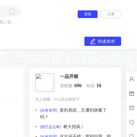
登陆
注册
氏二合一
快速发布
一品开锁
696
10
发帖数
粉丝
此人很懒，什么也没有留下
签到系统，又遭到病毒了
[站务管理]
吗？
树大招风！
[锁艺这点事]
这次还不错：签到问题，能
[站务管理]