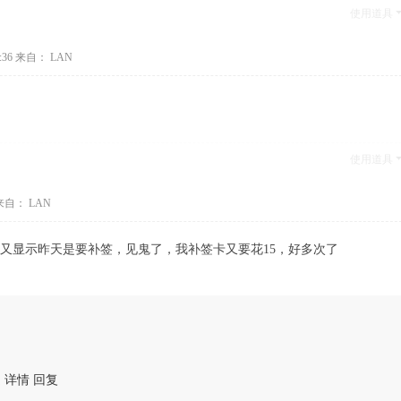
使用道具
:36
来自： LAN
使用道具
自： LAN
又显示昨天是要补签，见鬼了，我补签卡又要花15，好多次了
定
详情
回复