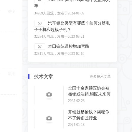
62
手
举报
34939人围观，发布于2024-01-09
汽车钥匙类型有哪些？如何分辨电
58
子子机和超模子机？
32284人围观，发布于2023-03-21
本田锋范遥控增加弯路
57
32311人围观，发布于2023-02-19
举报
技术文章
更多技术文章
全国十余家锁匠协会被
撤销或注销,锁匠未来何
去何从?
2025-02-28
开锁就是抢钱？揭秘你
不了解锁匠行业
2024-01-18