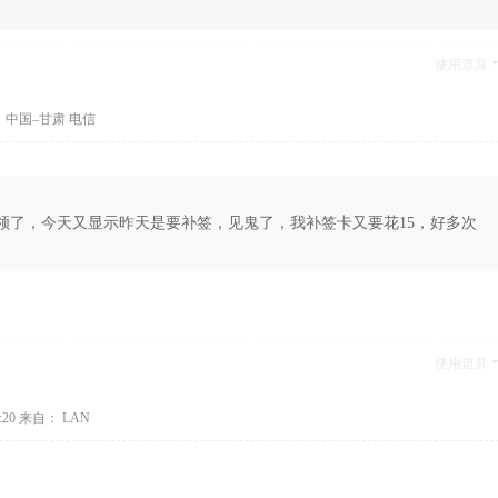
使用道具
 中国–甘肃 电信
领了，今天又显示昨天是要补签，见鬼了，我补签卡又要花15，好多次
使用道具
:20
来自： LAN