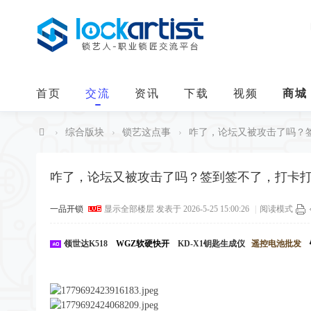
首页
交流
资讯
下载
视频
商城
›
综合版块
›
锁艺这点事
›
咋了，论坛又被攻击了吗？签到
中
华
咋了，论坛又被攻击了吗？签到签不了，打卡
锁
一品开锁
显示全部楼层
发表于 2026-5-25 15:00:26
|
阅读模式
艺
人
领世达K518
WGZ软硬快开
KD-X1钥匙生成仪
遥控电池批发